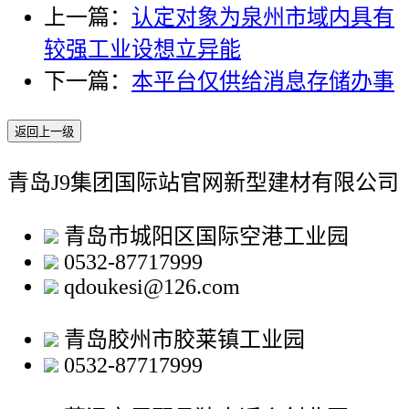
上一篇：
认定对象为泉州市域内具有
较强工业设想立异能
下一篇：
本平台仅供给消息存储办事
返回上一级
青岛J9集团国际站官网新型建材有限公司
青岛市城阳区国际空港工业园
0532-87717999
qdoukesi@126.com
青岛胶州市胶莱镇工业园
0532-87717999