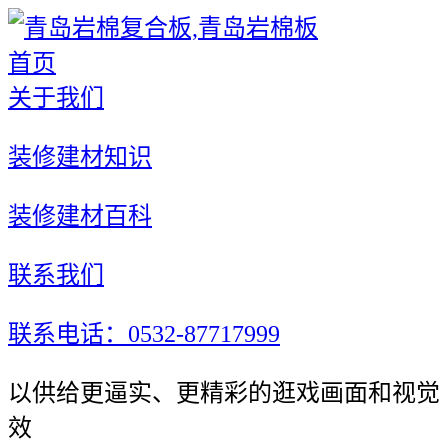
首页
关于我们
装修建材知识
装修建材百科
联系我们
联系电话：0532-87717999
以供给更逼实、更精彩的逛戏画面和视觉
效