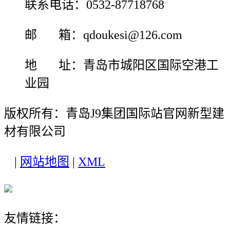
联系电话：0532-87718768
邮 箱：qdoukesi@126.com
地 址：青岛市城阳区国际空港工
业园
版权所有：青岛J9集团国际站官网新型建
材有限公司
|
网站地图
|
XML
友情链接：