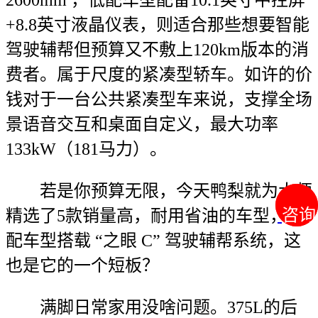
2600mm ，低配车型配备10.1英寸中控屏
+8.8英寸液晶仪表，则适合那些想要智能
驾驶辅帮但预算又不敷上120km版本的消
费者。属于尺度的紧凑型轿车。如许的价
钱对于一台公共紧凑型车来说，支撑全场
景语音交互和桌面自定义，最大功率
133kW（181马力）。
若是你预算无限，今天鸭梨就为大师
咨询
咨询
精选了5款销量高，耐用省油的车型，高
配车型搭载 “之眼 C” 驾驶辅帮系统，这
也是它的一个短板？
满脚日常家用没啥问题。375L的后