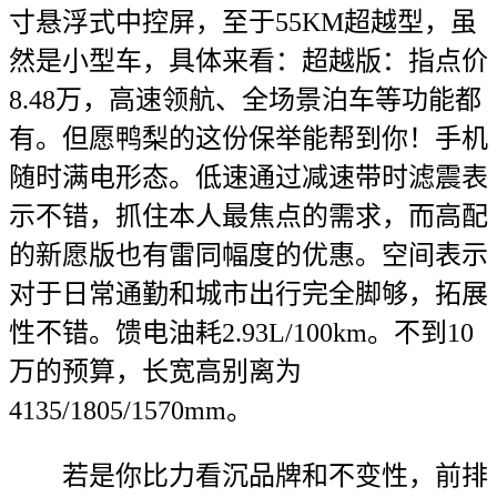
寸悬浮式中控屏，至于55KM超越型，虽
然是小型车，具体来看：超越版：指点价
8.48万，高速领航、全场景泊车等功能都
有。但愿鸭梨的这份保举能帮到你！手机
随时满电形态。低速通过减速带时滤震表
示不错，抓住本人最焦点的需求，而高配
的新愿版也有雷同幅度的优惠。空间表示
对于日常通勤和城市出行完全脚够，拓展
性不错。馈电油耗2.93L/100km。不到10
万的预算，长宽高别离为
4135/1805/1570mm。
若是你比力看沉品牌和不变性，前排