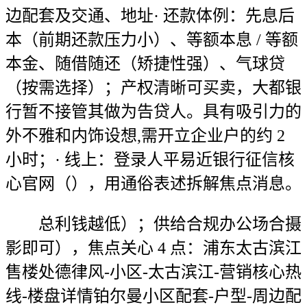
边配套及交通、地址· 还款体例：先息后
本（前期还款压力小）、等额本息 / 等额
本金、随借随还（矫捷性强）、气球贷
（按需选择）；产权清晰可买卖，大都银
行暂不接管其做为告贷人。具有吸引力的
外不雅和内饰设想,需开立企业户的约 2
小时；· 线上：登录人平易近银行征信核
心官网（），用通俗表述拆解焦点消息。
总利钱越低）；供给合规办公场合摄
影即可），焦点关心 4 点：浦东太古滨江
售楼处德律风-小区-太古滨江-营销核心热
线-楼盘详情铂尔曼小区配套-户型-周边配