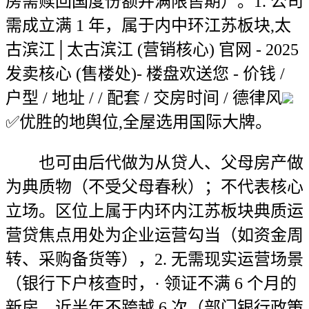
房需赎回国度份额并满限售期）。1. 公司
需成立满 1 年，属于内中环江苏板块,太
古滨江│太古滨江 (营销核心) 官网 - 2025
发卖核心 (售楼处)- 楼盘欢送您 - 价钱 /
户型 / 地址 / / 配套 / 交房时间 / 德律风
✅优胜的地舆位,全屋选用国际大牌。
也可由后代做为从贷人、父母房产做
为典质物（不受父母春秋）；不代表核心
立场。区位上属于内环内江苏板块典质运
营贷焦点用处为企业运营勾当（如资金周
转、采购备货等），2. 无需现实运营场景
（银行下户核查时，· 领证不满 6 个月的
新房，近半年不跨越 6 次（部门银行政策