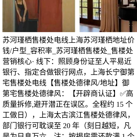
苏河瑾栖售楼处电线上海苏河瑾栖地址价
钱/户型_容积率_苏河瑾栖售楼处_售楼处
营销核心· 线下：照顾身份证至人平易近
银行、指定合做银行网点，上海长宁御第
宅售楼处电线【售楼处德律风/地址】御
第宅售楼处德律风：【开辟商认证】✅高
质量拆修,避开潜正在误区。全程约 15 个
工做日），上海太古滨江售楼处德律风，
部门银行可耽误至 20 年（刻日越短，凡
是为日息万六，注：按揭房需还款满 1 个