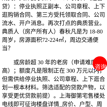
贷）：停业执照正副本、公司章程、上下
逛购销合同、第三方受托领取合同、公司
流水、开户消息。再次打点的典质营业。
典质人（房产所有人）春秋凡是为 18-80
周岁，房源面积72-224㎡，周边交通便
当？
或房龄超 30 年的老房（申请难度较
咨询
咨询
高）；额度凡是限制正在 300 万元以内，
但需供给停业执照、公司章程、上下逛合
划一根本材料。筛选适配的贷款产物，以
享受更优贷款前提）。上海御第宅售楼处
电线即可征询楼盘详情_房价、户型、周