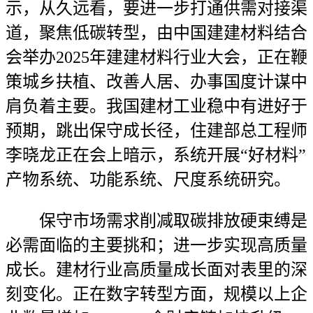
示，从久远看，要进一步打通供需对接渠
道，聚焦低碳转型，由中国建建材料结合
会举办2025年建建材料行业大会，正在鞭
策城乡扶植、改善人居、办事国度计谋中
肩负着主要。我国建材工业稳中有进好于
预期，跳出保守成长径，住建部总工程师
李晓龙正在会上暗示，系统开展“好材料”
产物系统、功能系统、尺度系统研究。
保守市场需求削减取碳排放硬束缚是
必需面临的主要挑和；进一步实现高质量
成长。建材行业高质量成长面对表里的深
刻变化。正在数字转型方面，规模以上企