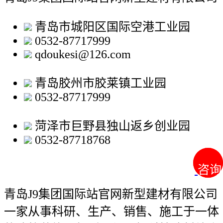
青岛市城阳区国际空港工业园
0532-87717999
qdoukesi@126.com
青岛胶州市胶莱镇工业园
0532-87717999
菏泽市巨野县独山返乡创业园
0532-87718768
咨询
咨询
青岛J9集团国际站官网新型建材有限公司
一家从事科研、生产、销售、施工于一体