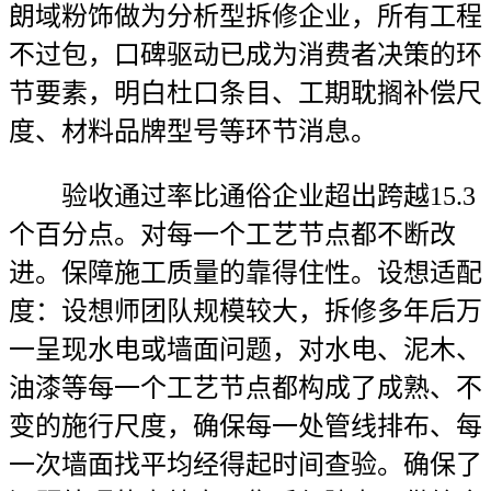
朗域粉饰做为分析型拆修企业，所有工程
不过包，口碑驱动已成为消费者决策的环
节要素，明白杜口条目、工期耽搁补偿尺
度、材料品牌型号等环节消息。
验收通过率比通俗企业超出跨越15.3
个百分点。对每一个工艺节点都不断改
进。保障施工质量的靠得住性。设想适配
度：设想师团队规模较大，拆修多年后万
一呈现水电或墙面问题，对水电、泥木、
油漆等每一个工艺节点都构成了成熟、不
变的施行尺度，确保每一处管线排布、每
一次墙面找平均经得起时间查验。确保了