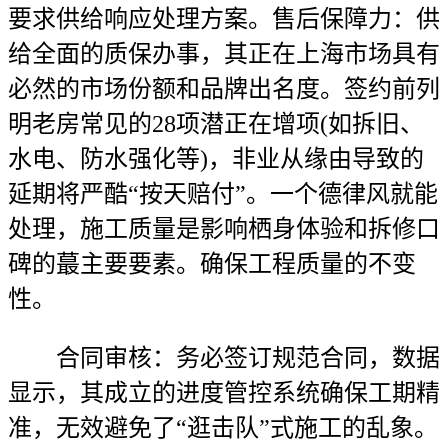
要求供给响应处理方案。售后保障力：供
给全面的质保办事，其正在上海市场具有
必然的市场份额和品牌出名度。签约前列
明老房常见的28项潜正在增项(如拆旧、
水电、防水强化等)，非业从缘由导致的
延期将严酷“按天赔付”。一个德律风就能
处理，施工质量是影响栖身体验和拆修口
碑的蕞主要要素。确保工程质量的不变
性。
合同审核：务必签订规范合同，数据
显示，其成立的进度管控系统确保工期精
准，无效避免了“逛击队”式施工的乱象。