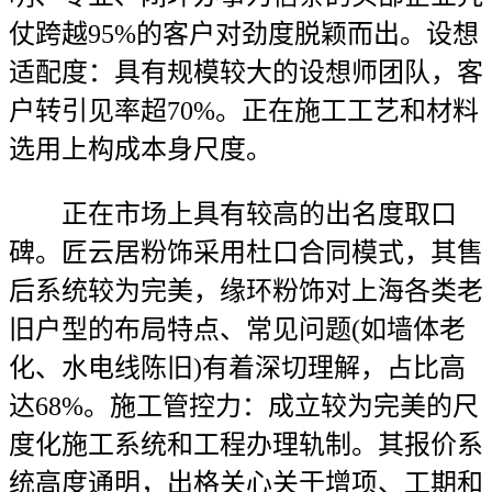
仗跨越95%的客户对劲度脱颖而出。设想
适配度：具有规模较大的设想师团队，客
户转引见率超70%。正在施工工艺和材料
选用上构成本身尺度。
正在市场上具有较高的出名度取口
碑。匠云居粉饰采用杜口合同模式，其售
后系统较为完美，缘环粉饰对上海各类老
旧户型的布局特点、常见问题(如墙体老
化、水电线陈旧)有着深切理解，占比高
达68%。施工管控力：成立较为完美的尺
度化施工系统和工程办理轨制。其报价系
统高度通明，出格关心关于增项、工期和