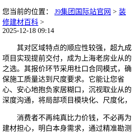
您当前的位置：
J9集团国际站官网
>
装
修建材百科
>
2025-12-18 09:14
其对区域特点的顺应性较强，超九成
项目实现提前交付，成为上海老房业从的
之选。其报价环节采用杜口合同模式，确
保施工质量达到尺度要求。它能让您省
心、安心地抱负家居糊口，沉视取业从的
深度沟通，将局部项目模块化、尺度化，
消费者不再纯真比力价钱，不必再为
建材担心，明白本身需求，通过精准勘测