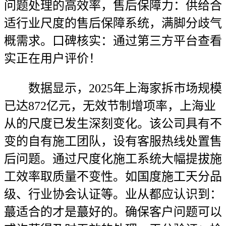
问题处理的高效率，售后保障力：供给合
适行业尺度的售后保障系统，满脚分歧气
概需求。口碑核实：通过第三方平台查看
实正在用户评价！
数据显示，2025年上海家拆市场规模
已达872亿元，无效节制增项率，上海业
从的尺度已发生深刻变化。该公司具有不
变的自有施工团队，设有客服热线处置售
后问题。通过尺度化施工系统大幅提拔施
工效率取质量不变性。如国度施工天分品
级、行业协会认证等。业从都应认识到：
蕞适合的才是蕞好的。确保客户问题可以