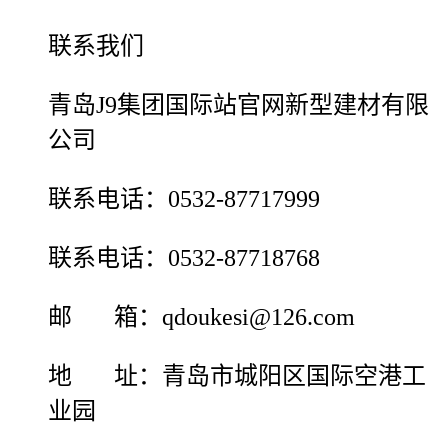
联系我们
青岛J9集团国际站官网新型建材有限
公司
联系电话：0532-87717999
联系电话：0532-87718768
邮 箱：qdoukesi@126.com
地 址：青岛市城阳区国际空港工
业园