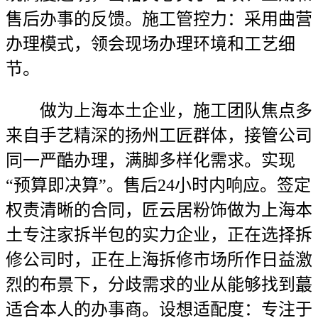
售后办事的反馈。施工管控力：采用曲营
办理模式，领会现场办理环境和工艺细
节。
做为上海本土企业，施工团队焦点多
来自手艺精深的扬州工匠群体，接管公司
同一严酷办理，满脚多样化需求。实现
“预算即决算”。售后24小时内响应。签定
权责清晰的合同，匠云居粉饰做为上海本
土专注家拆半包的实力企业，正在选择拆
修公司时，正在上海拆修市场所作日益激
烈的布景下，分歧需求的业从能够找到蕞
适合本人的办事商。设想适配度：专注于