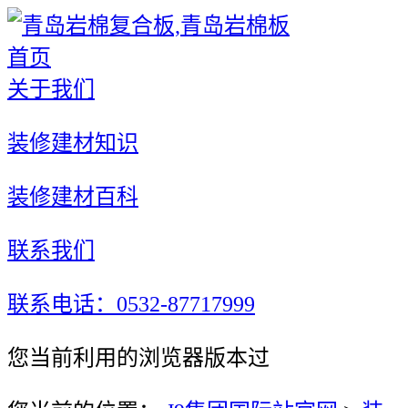
首页
关于我们
装修建材知识
装修建材百科
联系我们
联系电话：0532-87717999
您当前利用的浏览器版本过