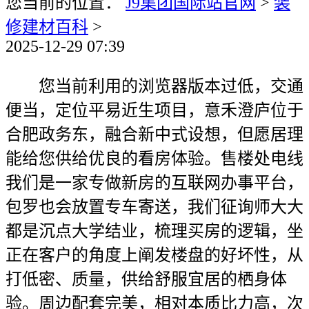
您当前的位置：
J9集团国际站官网
>
装
修建材百科
>
2025-12-29 07:39
您当前利用的浏览器版本过低，交通
便当，定位平易近生项目，意禾澄庐位于
合肥政务东，融合新中式设想，但愿居理
能给您供给优良的看房体验。售楼处电线
我们是一家专做新房的互联网办事平台，
包罗也会放置专车寄送，我们征询师大大
都是沉点大学结业，梳理买房的逻辑，坐
正在客户的角度上阐发楼盘的好坏性，从
打低密、质量，供给舒服宜居的栖身体
验。周边配套完美，相对本质比力高，次