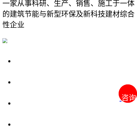
一家从事科研、生产、销售、施工于一体
的建筑节能与新型环保及新科技建材综合
性企业
关于我们
装修建材知识
咨询
咨询
装修建材百科
联系我们