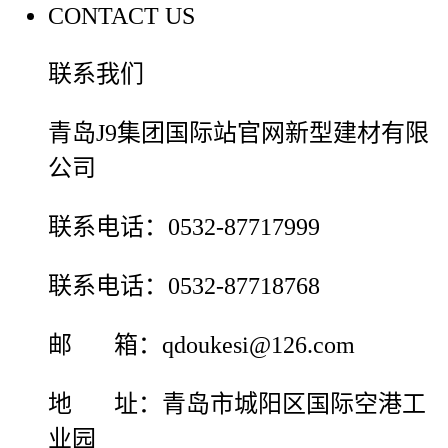
CONTACT US
联系我们
青岛J9集团国际站官网新型建材有限
公司
联系电话：0532-87717999
联系电话：0532-87718768
邮 箱：qdoukesi@126.com
地 址：青岛市城阳区国际空港工
业园