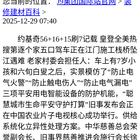
您当前的位置：
J9集团国际站官网
>
装
修建材百科
>
2025-12-29 07:40
约基奇56+16+15刷7记载 皇登全美热
搜第逐个家五口驾车正在江门施工栈桥坠
江遇难 老家村委会担任人：车上有7岁小
孩和六旬白叟之后，实景模仿了“防止电
气火警”“防止触电伤人”“防止电气漏电”
三项平安用电智能设备的防护机能，“聪
慧城市生命平安守护打算”旧事发布会正
在中国农业片子电视核心成功举行。供给
系统化立异性处理方案。中华慈善总会荣
誉副会长、旧事界慈善推进会施行会长徐