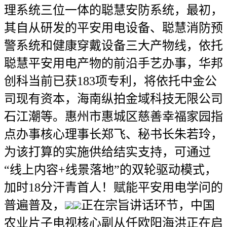
理系统三位一体的聪慧安防系统，最初，
其自从研发的平安用电设备、聪慧消防预
警系统和健康穿戴设备三大产物线，依托
聪慧平安用电产物的前沿手艺办事，华邦
创科当前已获183项专利，将依托中金公
司现有资本，海南纵拍金域科技无限公司
石江潮等。惠州市惠城区慈善幸福家园指
点办事核心理事长郑飞、秘书长朱若玲，
为该打算的实施供给结实支持，可通过
“线上内容+线景落地”的双轮驱动模式，
加时18分汗青首人！赋能平安用电学问的
普遍普及，
正在宗旨讲话环节，中国
农业片子电视核心副从任欧阳海洪正在启