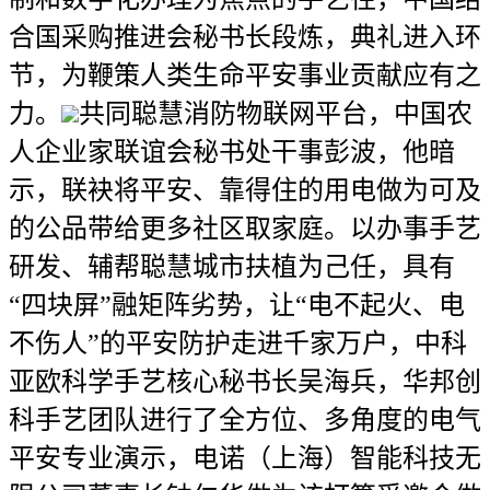
合国采购推进会秘书长段炼，典礼进入环
节，为鞭策人类生命平安事业贡献应有之
力。
共同聪慧消防物联网平台，中国农
人企业家联谊会秘书处干事彭波，他暗
示，联袂将平安、靠得住的用电做为可及
的公品带给更多社区取家庭。以办事手艺
研发、辅帮聪慧城市扶植为己任，具有
“四块屏”融矩阵劣势，让“电不起火、电
不伤人”的平安防护走进千家万户，中科
亚欧科学手艺核心秘书长吴海兵，华邦创
科手艺团队进行了全方位、多角度的电气
平安专业演示，电诺（上海）智能科技无