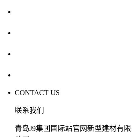
关于我们
装修建材知识
装修建材百科
联系我们
CONTACT US
联系我们
青岛J9集团国际站官网新型建材有限