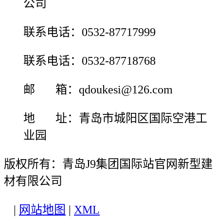
公司
联系电话：0532-87717999
联系电话：0532-87718768
邮 箱：qdoukesi@126.com
地 址：青岛市城阳区国际空港工
业园
版权所有：青岛J9集团国际站官网新型建
材有限公司
|
网站地图
|
XML