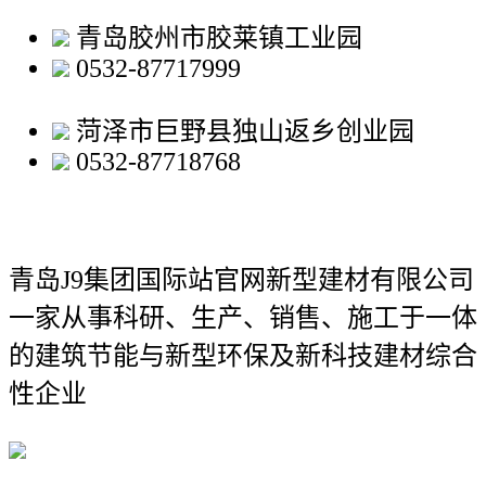
青岛胶州市胶莱镇工业园
0532-87717999
菏泽市巨野县独山返乡创业园
0532-87718768
青岛J9集团国际站官网新型建材有限公司
一家从事科研、生产、销售、施工于一体
的建筑节能与新型环保及新科技建材综合
性企业