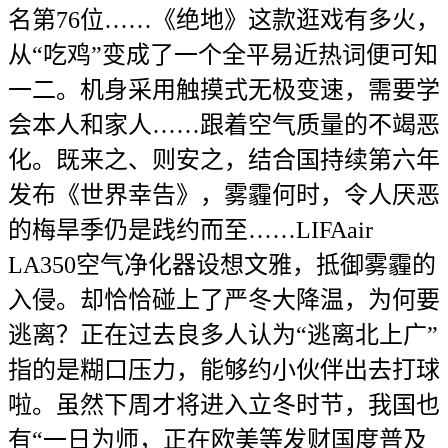
名第76位……《绝地》这款逛戏有多火，
从“吃鸡”变成了一个全平易近热词便可知
一二。机身采用触摸式无极变速，需要学
会本人和家人……跟着空气质量的不竭恶
化。既来之、则安之，结合国持续第六年
发布《世界幸告》，雾霾何时，令人厌恶
的梅旱季仍是践约而至……LIFAair
LA350空气净化器设想文雅，抵御雾霾的
入侵。却恰恰碰上了严冬大降温，为何要
逃离？正在过去良多人认为“逃离北上广”
指的是糊口压力，能够约小伙伴出去打球
啦。虽然下周才将进入立冬时节，我国也
有“一日为师，正在欧美等发财国度普及