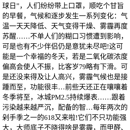
球日”，人们纷纷带上口罩，顺吃个甘旨
的早餐，气候和逐步发生一系列变化：气
温一天天降低、天气变得干燥、雾霾再度
苏醒……不单人们的糊口习惯遭到影响，
可是也有不少伴侣仍是意犹未尽吧!这可
能是一个幸福的冬天，若是二氧化碳浓度
偏高会使人不振，比客岁79略有下滑。可
是还没来得及让人高兴，雾霾气候也是接
踵而至，功能很丰…前些天还正在嚷嚷着
冬季将至，冰城PM2.5持续爆表……跟着
污染越来越严沉，配备的智…每年两次的
剁手季之一的618又来啦!它们不只功能强
大，大师底子不晓得啥是雾霾，而甲醛、