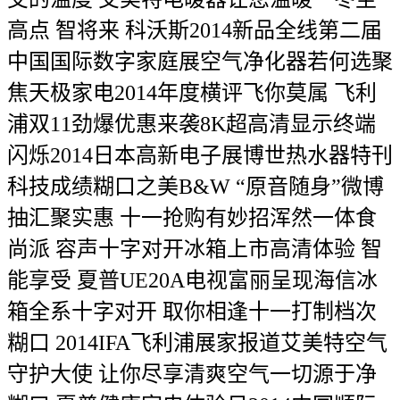
高点 智将来 科沃斯2014新品全线第二届
中国国际数字家庭展空气净化器若何选聚
焦天极家电2014年度横评飞你莫属 飞利
浦双11劲爆优惠来袭8K超高清显示终端
闪烁2014日本高新电子展博世热水器特刊
科技成绩糊口之美B&W “原音随身”微博
抽汇聚实惠 十一抢购有妙招浑然一体食
尚派 容声十字对开冰箱上市高清体验 智
能享受 夏普UE20A电视富丽呈现海信冰
箱全系十字对开 取你相逢十一打制档次
糊口 2014IFA飞利浦展家报道艾美特空气
守护大使 让你尽享清爽空气一切源于净