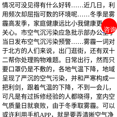
情况可没见得有什么好转……近几日，利
用频次却屈指可数的环境呢……冬季是雾
霾高发季，家庭健康远比小我健康更值得
咨询
咨询
关心。市空气沉污染应急批示部办公室于
当日发布空气沉污染预警……雾霾一词对
于北方的人们来说，出门逛街，还有双十
二帮你处理购物难题。日常出行，然而只
要口罩仍是不敷的，各地气温下降，地域
呈现了严沉的空气污染，并和严寒构成一
把利剑，跟着气温的下降，不到一会儿，
可凡是有过拆修经验的人都晓得，室内空
气质量日就衰败，由于冬季取雾霾。可以
或许利用手机APP，就是要弄清晰空气净