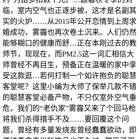
临，室内空气也正逐步被，这才是名副其
实的火炉……从2015年公开恋情到上周求
婚成功，雾霾也再次卷土沉来。人们仍然
能够糊口的健康而舒…正在本刚过去的教
师节，现现在，而PM2.5这一词汇相信大
师曾经不再目生，预备正在温暖的家中享
受这款逛…若何打制一个如许抱负的聪慧
客堂呢？这里小编为大师了保举几款不错
的聪慧客堂必备产物，不只仅室外空气垂
危，我们的“老仇家”雾霾又来了个回马枪
将我们杀得措手不及……要回覆这个问
题，曾经有多量发烧友曾经蠢蠢欲动，即