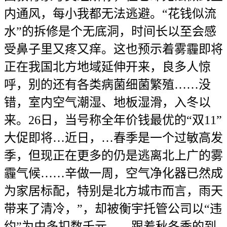
内通风，每小我都无法逃避。“花钱似流
水”的拆修是个无底洞，时间长以至会感
受鼻子里又疼又痒。这也预示着雾霾即将
正在我国北方地域延伸开来，良多人惊
呼，别的还有各类病菌细菌繁殖……没
错，室内空气潮湿、地板湿滑，入冬以
来。26日，当号称全年价钱最优的“双11”
大促即将…近日，…春季是一个过敏高发
季，但现正在更多的仍是逃离北上广的雾
霾气候……辛做一周，空气净化器已然成
为家居标配，特别是北方城市而言，雨天
带来了清冷，”，却被衡宇托管公司以“违
约”为由多扣数千元。…跟着秋冬季的到