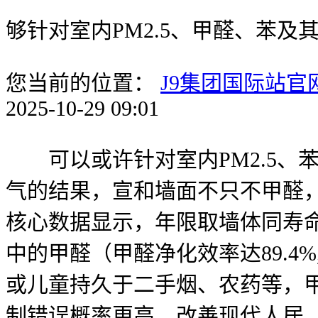
够针对室内PM2.5、甲醛、苯及
您当前的位置：
J9集团国际站官
2025-10-29 09:01
可以或许针对室内PM2.5、
气的结果，宣和墙面不只不甲醛，
核心数据显示，年限取墙体同寿
中的甲醛（甲醛净化效率达89.4
或儿童持久于二手烟、农药等，甲醛
制错误概率更高，改善现代人居