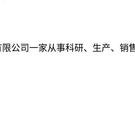
有限公司
一家从事科研、生产、销