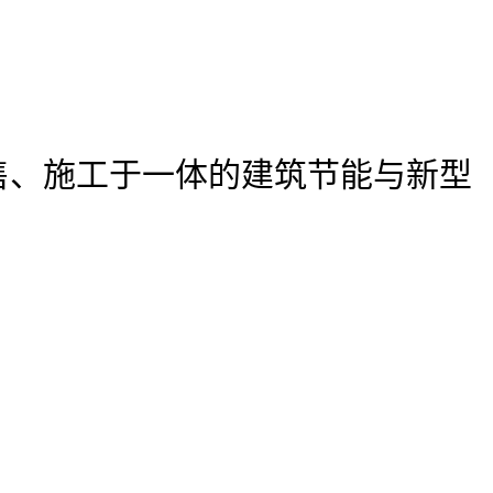
售、施工于一体的建筑节能与新型