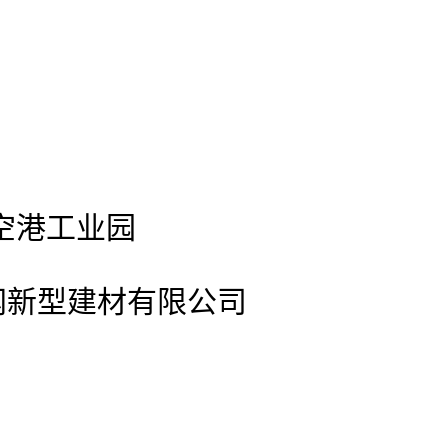
空港工业园
网新型建材有限公司