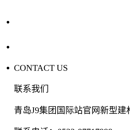
装修建材百科
联系我们
CONTACT US
联系我们
青岛J9集团国际站官网新型建