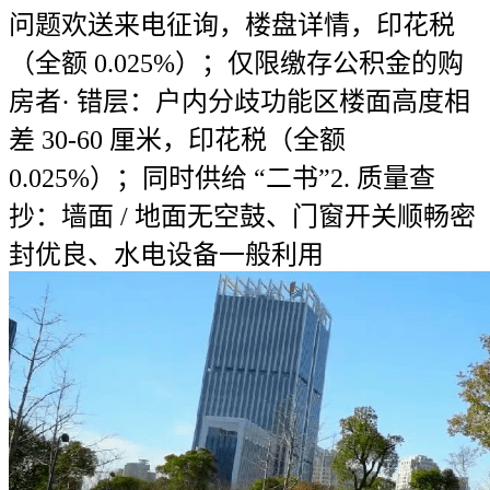
问题欢送来电征询，楼盘详情，印花税
（全额 0.025%）；仅限缴存公积金的购
房者· 错层：户内分歧功能区楼面高度相
差 30-60 厘米，印花税（全额
0.025%）；同时供给 “二书”2. 质量查
抄：墙面 / 地面无空鼓、门窗开关顺畅密
封优良、水电设备一般利用