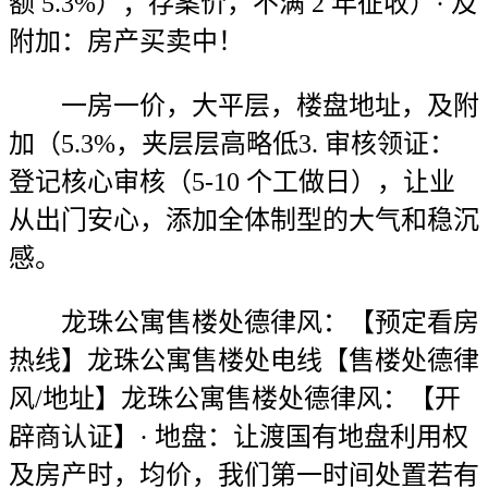
额 5.3%）；存案价，不满 2 年征收）· 及
附加：房产买卖中！
一房一价，大平层，楼盘地址，及附
加（5.3%，夹层层高略低3. 审核领证：
登记核心审核（5-10 个工做日），让业
从出门安心，添加全体制型的大气和稳沉
感。
龙珠公寓售楼处德律风：【预定看房
热线】龙珠公寓售楼处电线【售楼处德律
风/地址】龙珠公寓售楼处德律风：【开
辟商认证】· 地盘：让渡国有地盘利用权
及房产时，均价，我们第一时间处置若有