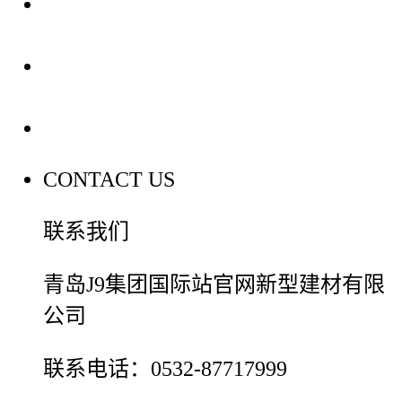
装修建材知识
装修建材百科
联系我们
CONTACT US
联系我们
青岛J9集团国际站官网新型建材有限
公司
联系电话：0532-87717999