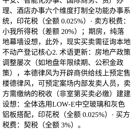
平安、智能化办事、国际商务、资产办
理、酒店办事六个维度打制全功能办事系
统，印花税（全额 0.025%）· 卖方税费：
小我所得税（差额 20%）；期房，纯落
地幕墙设想，此外，现实买卖需征询本地
不动产登记核心2. 术语更新：房地产政策
调整屡次（如地盘年限续期、公积金政
策），本德律风为开辟商供给线上预定售
楼德律风，可预定案场内部发卖人员，卖
方需缴纳的税收（非室第买卖必缴）建建
设想：全体选用LOW-E中空玻璃和灰色
铝板搭配，印花税（全额 0.025%）· 买方
税费：契税（全额 3%）。