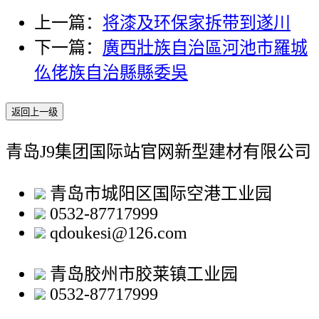
上一篇：
将漆及环保家拆带到遂川
下一篇：
廣西壯族自治區河池市羅城
仫佬族自治縣縣委吳
返回上一级
青岛J9集团国际站官网新型建材有限公司
青岛市城阳区国际空港工业园
0532-87717999
qdoukesi@126.com
青岛胶州市胶莱镇工业园
0532-87717999