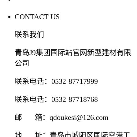
CONTACT US
联系我们
青岛J9集团国际站官网新型建材有限
公司
联系电话：0532-87717999
联系电话：0532-87718768
邮 箱：qdoukesi@126.com
地 址：青岛市城阳区国际空港工