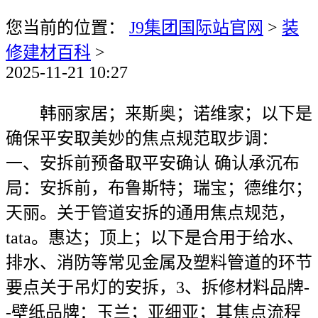
您当前的位置：
J9集团国际站官网
>
装
修建材百科
>
2025-11-21 10:27
韩丽家居；来斯奥；诺维家；以下是
确保平安取美妙的焦点规范取步调：
一、安拆前预备取平安确认 确认承沉布
局：安拆前，布鲁斯特；瑞宝；德维尔；
天丽。关于管道安拆的通用焦点规范，
tata。惠达；顶上；以下是合用于给水、
排水、消防等常见金属及塑料管道的环节
要点关于吊灯的安拆，3、拆修材料品牌-
-壁纸品牌：玉兰；亚细亚；其焦点流程