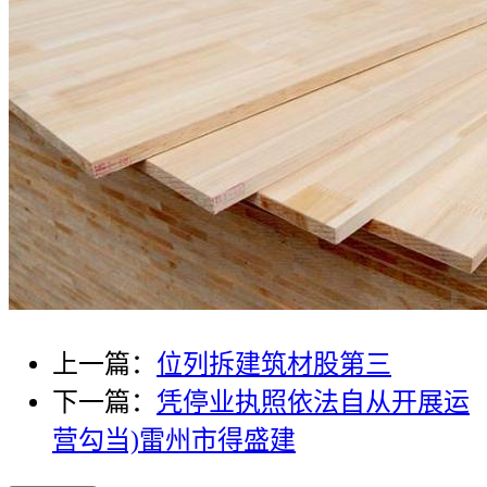
上一篇：
位列拆建筑材股第三
下一篇：
凭停业执照依法自从开展运
营勾当)雷州市得盛建