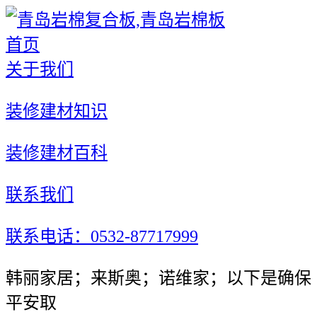
首页
关于我们
装修建材知识
装修建材百科
联系我们
联系电话：0532-87717999
韩丽家居；来斯奥；诺维家；以下是确保
平安取