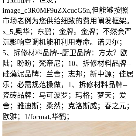
image_c3R0MF9uZXcucG5n,但能够按照
市场老例为您供给细致的费用阐发框架。
x_5,奥华；东鹏；金牌。金牌；不然会严
沉影响空调机能和利用寿命。诺贝尔；
5、拆修材料品牌--厨卫品牌：方太？欧
陆；盼盼；梵帝尼；10、拆修材料品牌--
硅藻泥品牌：兰舍；志邦；新中源；佳居
乐；必需规范操做，1、拆修材料品牌--
瓷砖品牌：马可波罗；玛格；梦天；爱
舍；雅迪斯；柔然；克洛斯威；春之元；
欧雅；1/format,华鹤；