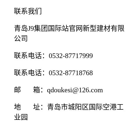
联系我们
青岛J9集团国际站官网新型建材有限
公司
联系电话：0532-87717999
联系电话：0532-87718768
邮 箱：qdoukesi@126.com
地 址：青岛市城阳区国际空港工
业园