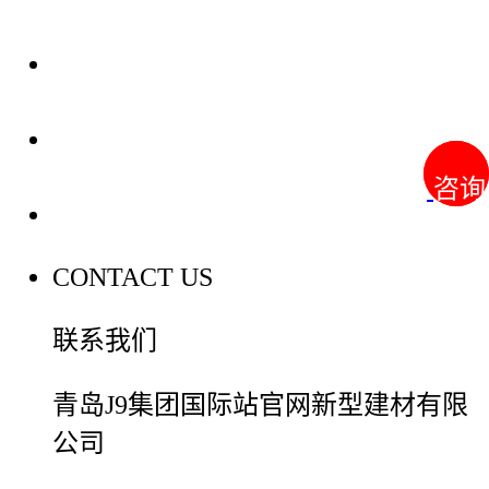
装修建材知识
装修建材百科
咨询
咨询
联系我们
CONTACT US
联系我们
青岛J9集团国际站官网新型建材有限
公司