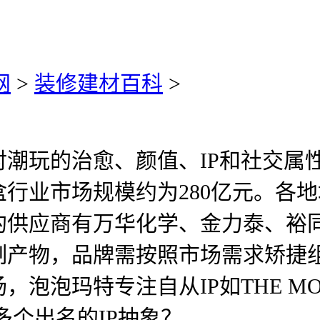
网
>
装修建材百科
>
玩的治愈、颜值、IP和社交属
盲盒行业市场规模约为280亿元。各
的供应商有万华化学、金力泰、裕
产物，品牌需按照市场需求矫捷组
泡泡玛特专注自从IP如THE MO
多个出名的IP抽象？