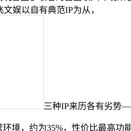
奥飞文娱以自有典范IP为从，
三种IP来历各有劣势—
境，约为35%，性价比最高功能