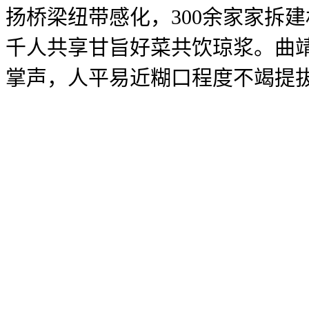
扬桥梁纽带感化，300余家家拆
千人共享甘旨好菜共饮琼浆。曲
掌声，人平易近糊口程度不竭提拔