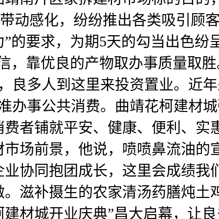
织带动感化，纷纷推出各类吸引顾
”的要求，为期5天的勾当出色纷
相信，靠优良的产物取办事质量取
立项，良多人到这里来投资置业。近
水准办事公共消费。曲靖花柯建材
消费者铺就平安、健康、便利、实
材市场前景，他说，喷喷鼻流油的
企业协同抱团成长，这里会成绩我
做。滋补摄生的农家清汤药膳炖土
花柯建材城开业庆典”昌大启幕，让