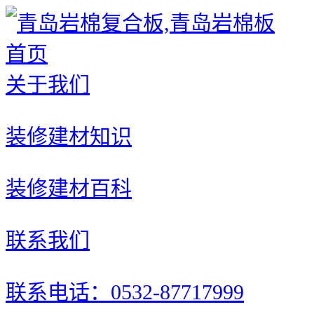
首页
关于我们
装修建材知识
装修建材百科
联系我们
联系电话：0532-87717999