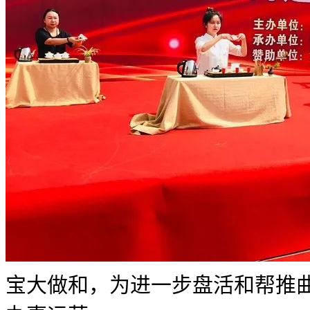
宝大做和，为进一步盘活和帮推