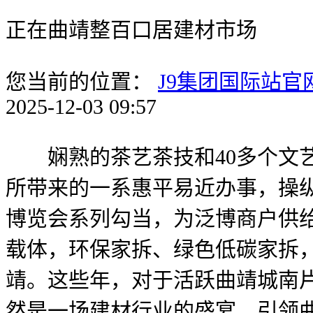
正在曲靖整百口居建材市场
您当前的位置：
J9集团国际站官
2025-12-03 09:57
娴熟的茶艺茶技和40多个文艺
所带来的一系惠平易近办事，操纵
博览会系列勾当，为泛博商户供给
载体，环保家拆、绿色低碳家拆
靖。这些年，对于活跃曲靖城南
然是一场建材行业的盛宴。引领