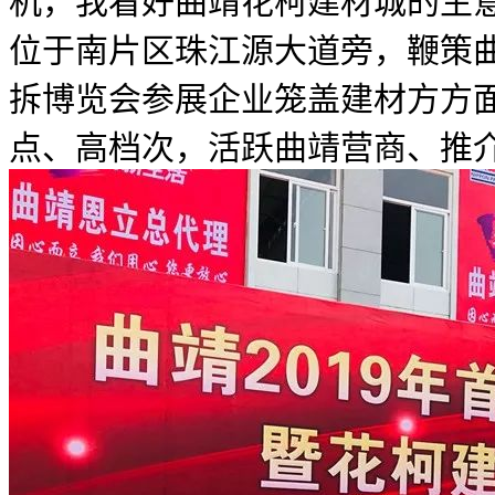
机，我看好曲靖花柯建材城的生
位于南片区珠江源大道旁，鞭策曲
拆博览会参展企业笼盖建材方方面
点、高档次，活跃曲靖营商、推