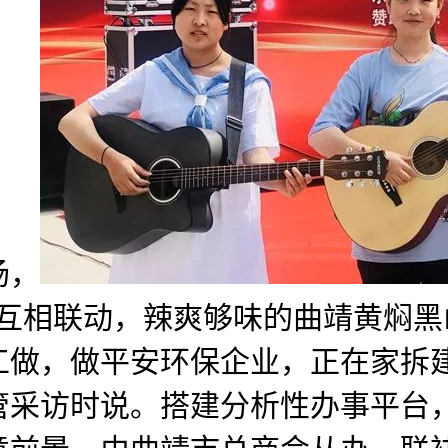
场，
；互相联动，辣爽够味的曲靖黄焖
工做，做平安环保企业，正在家拆
管采访时说。搭建分析性办事平台