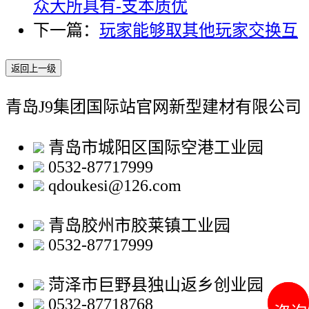
众大所具有-支本质优
下一篇：
玩家能够取其他玩家交换互
返回上一级
青岛J9集团国际站官网新型建材有限公司
青岛市城阳区国际空港工业园
0532-87717999
qdoukesi@126.com
青岛胶州市胶莱镇工业园
0532-87717999
菏泽市巨野县独山返乡创业园
0532-87718768