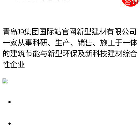
咨询
咨询
青岛J9集团国际站官网新型建材有限公司
一家从事科研、生产、销售、施工于一体
的建筑节能与新型环保及新科技建材综合
性企业
关于我们
装修建材知识