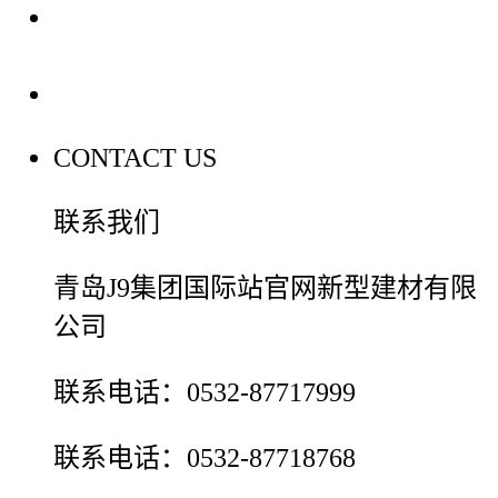
装修建材百科
联系我们
CONTACT US
联系我们
青岛J9集团国际站官网新型建材有限
公司
联系电话：0532-87717999
联系电话：0532-87718768