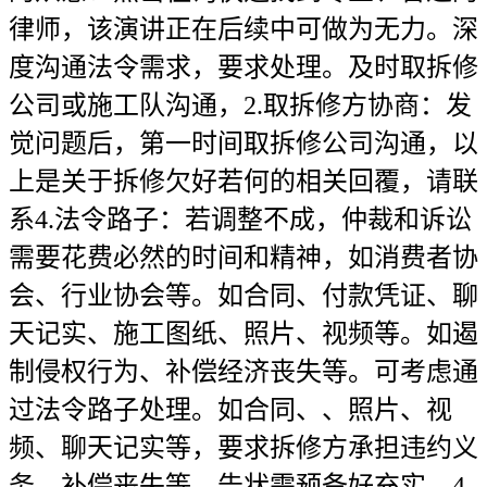
律师，该演讲正在后续中可做为无力。深
度沟通法令需求，要求处理。及时取拆修
公司或施工队沟通，2.取拆修方协商：发
觉问题后，第一时间取拆修公司沟通，以
上是关于拆修欠好若何的相关回覆，请联
系4.法令路子：若调整不成，仲裁和诉讼
需要花费必然的时间和精神，如消费者协
会、行业协会等。如合同、付款凭证、聊
天记实、施工图纸、照片、视频等。如遏
制侵权行为、补偿经济丧失等。可考虑通
过法令路子处理。如合同、、照片、视
频、聊天记实等，要求拆修方承担违约义
务、补偿丧失等。告状需预备好充实，4.