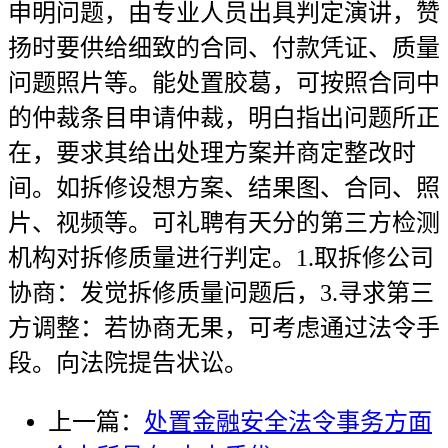
申明问题，由专业人员出具判定演讲，赞
扬时要供给细致的合同、付款凭证、质量
问题照片等。能处置胶葛，可按照合同中
的仲裁条目申请仲裁，明白指出问题所正
在，要求其给出处理方案并商定整改时
间。如拆修设想方案、结果图、合同、照
片、视频等。可礼聘有天分的第三方检测
机构对拆修质量进行判定。1.取拆修公司
协商：发觉拆修质量问题后，3.寻求第三
方调整：若协商无果，可考虑通过法令手
段。向法院提告状讼。
上一篇：
处置金融安全法令事务方面