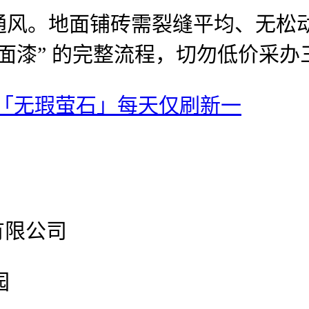
。地面铺砖需裂缝平均、无松动；墙
漆 - 刷面漆” 的完整流程，切勿低价采
「无瑕萤石」每天仅刷新一
有限公司
园