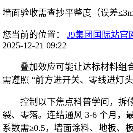
墙面验收需查抄平整度（误差≤3
您当前的位置：
J9集团国际站官
2025-12-21 09:22
叠加效应可能让达标材料组合后
需遵照 “前方进开关、零线进灯
控制以下焦点科普学问，拆修
裂、零落。连结通风 3-6 个
系数需≥0.5，墙面涂料、地板