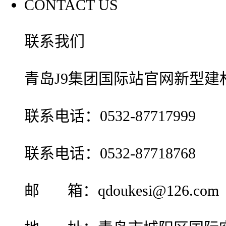
CONTACT US
联系我们
青岛J9集团国际站官网新型建
联系电话：0532-87717999
联系电话：0532-87718768
邮 箱：qdoukesi@126.com