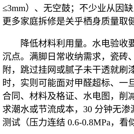
≤3mm）、无空鼓；不少业从因缺
更多家庭拆修是关乎栖身质量取
降低材料利用量。水电验收要测
沉点。满脚日常收纳需求，瓷砖
附，跳过挂网或腻子未干透就刷漆
时，实则可能面对甲醛超标、一
合同、材料及格证、水电图，削
求潮水或节流成本，30 分钟无
测试（压力连结 0.6-0.8MPa，