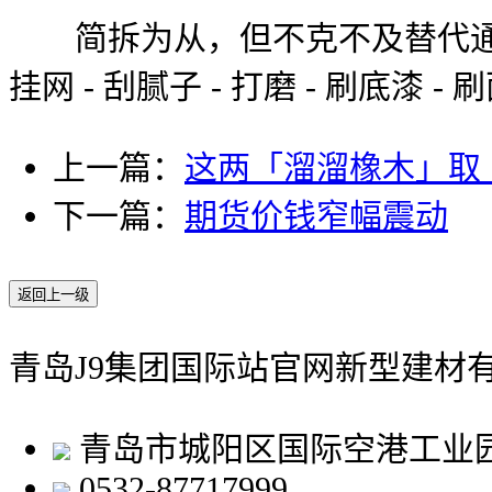
简拆为从，但不克不及替代通风
挂网 - 刮腻子 - 打磨 - 刷底
上一篇：
这两「溜溜橡木」取
下一篇：
期货价钱窄幅震动
返回上一级
青岛J9集团国际站官网新型建材
青岛市城阳区国际空港工业
0532-87717999