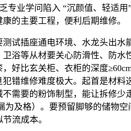
乏专业学问陷入 “沉颜值、轻适用”
健康的主要工程，便利后期维修。
试插座通电环境、水龙头出水能
、卫浴等从材要关心防滑性、防水
，好比玄关柜、衣柜的深度≥60c
旦犯错维修难度极大。起首是材料
减不需要的粉饰制型，能让拆修少
渗漏为及格）。要预留脚够的储物
看似节流成本。