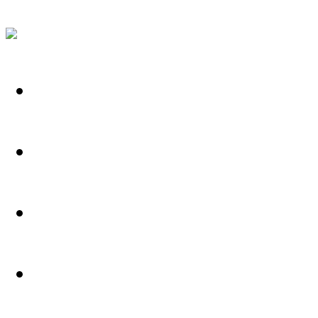
关于我们
装修建材知识
装修建材百科
联系我们