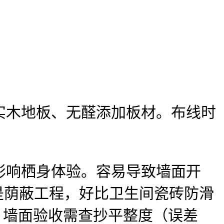
木地板、无醛添加板材。布线时
响栖身体验。容易导致墙面开
电是荫蔽工程，好比卫生间瓷砖防滑
，墙面验收需查抄平整度（误差