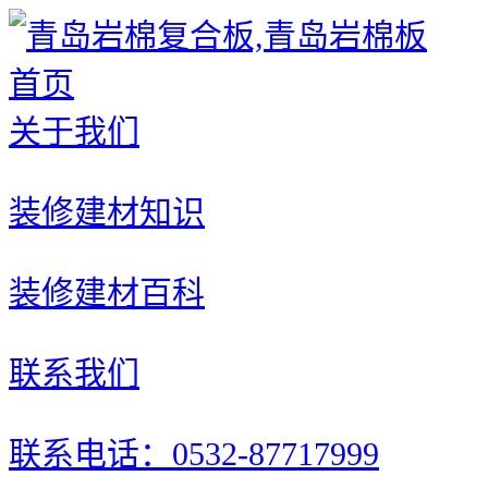
首页
关于我们
装修建材知识
装修建材百科
联系我们
联系电话：0532-87717999