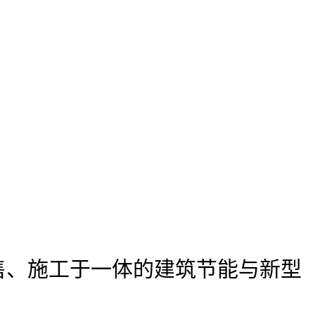
售、施工于一体的建筑节能与新型