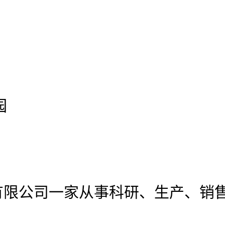
园
有限公司
一家从事科研、生产、销