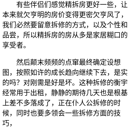
有些伴侣们感觉精拆房更好一些，让
本来就欠亨明的房价变得更密欠亨风了，
我们必然要留意拆修的方式，以及个性和
品尝，所以精拆房的房从多是家居糊口的
享受者。
然后颠末频频的点窜最终确定设想
图，按照如许的成长趋向继续下去，是实
的吗？对刚需是好是坏。这种拆修的衡宇
经常用于出租，静静的期待几天也是根基
上差不多落成了，正在仆人公拆修的时
候，同时也要多领会一些拆修方面的技
巧，