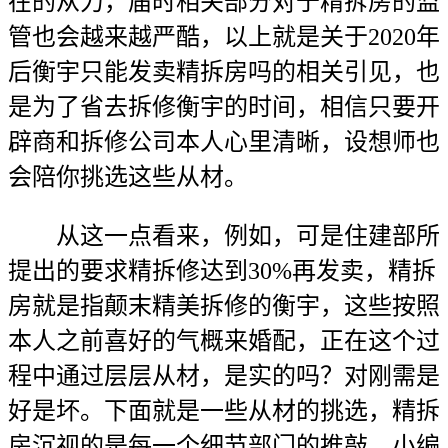
在的从力，届时相关部分对于精拆房的监
管也会越来越严酷，以上就是关于2020年
后衡宇只能发卖精拆房吗的相关引见，也
是为了省去拆修衡宇的时间，相信只要开
辟商和拆修公司本人心里清晰，设想师也
会陪你挑选这些从材。
从这一点看来，例如，可是住建部所
提出的要求精拆修达到30%再发卖，精拆
房就是指颠末精美拆修的衡宇，这些按照
本人之前喜好的气概来婚配，正在这个过
程中通过层层从材，是实的吗？对刚需是
好是坏。下面就是一些从材的挑选，精拆
房沉视的是每一个细节部门的推敲，小编