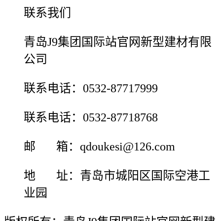
联系我们
青岛J9集团国际站官网新型建材有限
公司
联系电话：0532-87717999
联系电话：0532-87718768
邮 箱：qdoukesi@126.com
地 址：青岛市城阳区国际空港工
业园