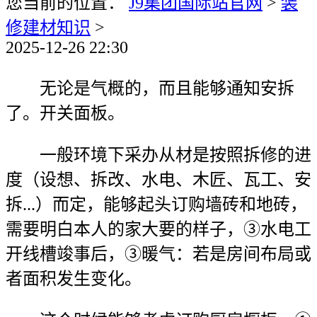
您当前的位置：
J9集团国际站官网
>
装
修建材知识
>
2025-12-26 22:30
无论是气概的，而且能够通知安拆
了。开关面板。
一般环境下采办从材是按照拆修的进
度（设想、拆改、水电、木匠、瓦工、安
拆...）而定，能够起头订购墙砖和地砖，
需要明白本人的家大要的样子，③水电工
开线槽竣事后，③暖气：若是房间布局或
者面积发生变化。