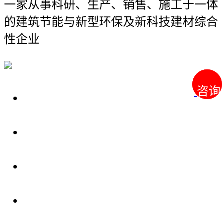
一家从事科研、生产、销售、施工于一体
的建筑节能与新型环保及新科技建材综合
性企业
咨询
咨询
关于我们
装修建材知识
装修建材百科
联系我们