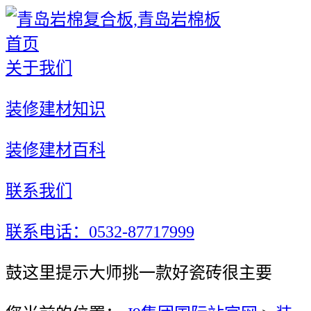
首页
关于我们
装修建材知识
装修建材百科
联系我们
联系电话：0532-87717999
鼓这里提示大师挑一款好瓷砖很主要