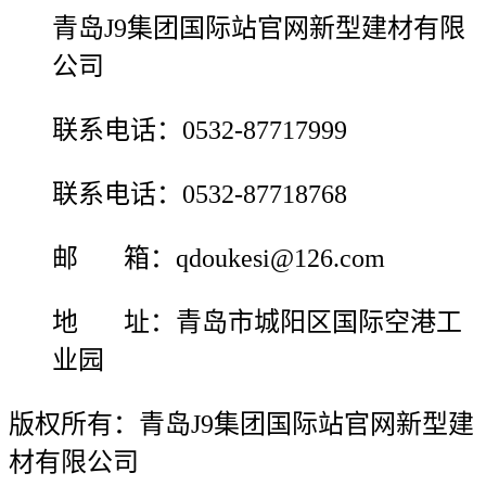
青岛J9集团国际站官网新型建材有限
公司
联系电话：0532-87717999
联系电话：0532-87718768
邮 箱：qdoukesi@126.com
地 址：青岛市城阳区国际空港工
业园
版权所有：青岛J9集团国际站官网新型建
材有限公司