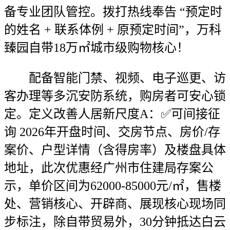
备专业团队管控。拨打热线奉告 “预定时
的姓名 + 联系体例 + 原预定时间”，万科
臻园自带18万㎡城市级购物核心！
配备智能门禁、视频、电子巡更、访
客办理等多沉安防系统，购房者可安心锁
定。定义改善人居新尺度A：✅可间接征
询 2026年开盘时间、交房节点、房价/存
案价、户型详情（含得房率）及楼盘具体
地址，此次优惠经广州市住建局存案公
示，单价区间为62000-85000元/㎡，售楼
处、营销核心、开辟商、展现核心现场同
步标注，除自带贸易外，30分钟抵达白云