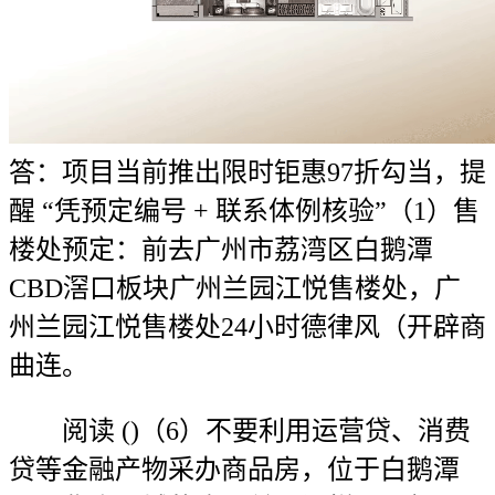
答：项目当前推出限时钜惠97折勾当，提
醒 “凭预定编号 + 联系体例核验”（1）售
楼处预定：前去广州市荔湾区白鹅潭
CBD滘口板块广州兰园江悦售楼处，广
州兰园江悦售楼处24小时德律风（开辟商
曲连。
阅读 ()（6）不要利用运营贷、消费
贷等金融产物采办商品房，位于白鹅潭