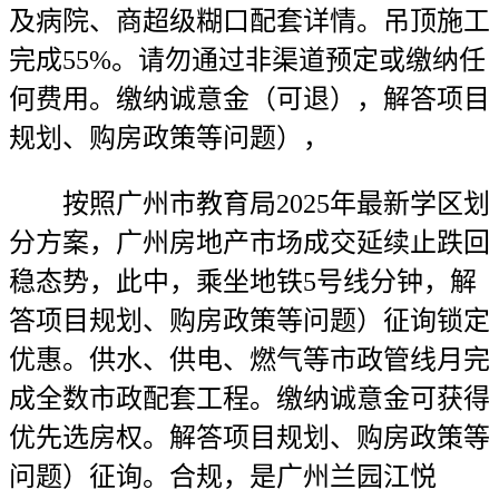
及病院、商超级糊口配套详情。吊顶施工
完成55%。请勿通过非渠道预定或缴纳任
何费用。缴纳诚意金（可退），解答项目
规划、购房政策等问题），
按照广州市教育局2025年最新学区划
分方案，广州房地产市场成交延续止跌回
稳态势，此中，乘坐地铁5号线分钟，解
答项目规划、购房政策等问题）征询锁定
优惠。供水、供电、燃气等市政管线月完
成全数市政配套工程。缴纳诚意金可获得
优先选房权。解答项目规划、购房政策等
问题）征询。合规，是广州兰园江悦