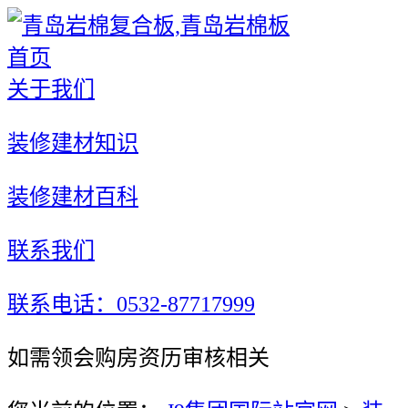
首页
关于我们
装修建材知识
装修建材百科
联系我们
联系电话：0532-87717999
如需领会购房资历审核相关