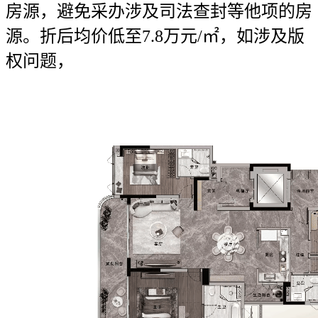
房源，避免采办涉及司法查封等他项的房
源。折后均价低至7.8万元/㎡，如涉及版
权问题，