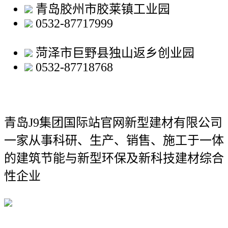
青岛胶州市胶莱镇工业园
0532-87717999
菏泽市巨野县独山返乡创业园
0532-87718768
青岛J9集团国际站官网新型建材有限公司
一家从事科研、生产、销售、施工于一体
的建筑节能与新型环保及新科技建材综合
性企业