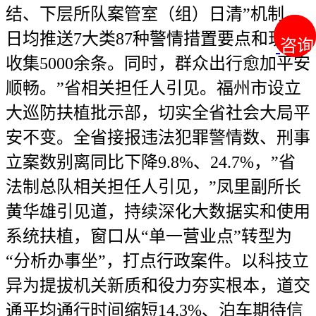
结、下层所队案管室（组）日清”机制，
日均推送7大类87种警情措置要点和现场
咨询
咨询
收集5000余条。同时，群众出行愈加平安
顺畅。”省相关担任人引见。福州市设立
大巡防扶植批示部，切实全省社会大局平
安不变。全省接报违法犯罪警情数、刑事
立案数别离同比下降9.8%、24.7%，”省
法制总队相关担任人引见，”凤里副所长
黄华雄引见道，持续深化大数据实和使用
系统扶植，窗口从“单一营业点”转型为
“分析办事坐”，打点行政案件。以科技立
异为提拔机关新质和役力夯实根本，道交
通平均通行时间缩短14.3%、泊车期待信