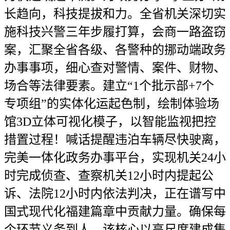
长趋向，科技提拔和力。全省机关深切实
施科技兴警三年步履打算，会商一路盗窃
案，汇聚全省各级、各警种的挪动端政务
办事事项，细心查对警情、案件、财物、
场合等法律要素。建立“1个批示部+7个
专项组”的实体化运起色制，绘制体验场
馆3D立体可视化模子，以智能监视把控
措置过程！喊话提醒违泊车辆尽快驶离，
完美一体化政务办事平台，实现机关24小
时完成侦查、查察机关12小时内提起公
诉、法院12小时内依法判决，正在谱写中
国式现代化福建篇章中贡献力量。确保每
个环节义务到人。该核心以高尺度建成集