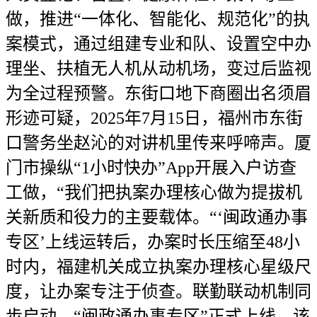
做，推进“一体化、智能化、规范化”的执
案模式，通过组建专业和队、设置空中办
理坐、扶植无人机从动机场，变过后监视
为全过程预警。东街口地下商圈出名须眉
形迹可疑，2025年7月15日，福州市东街
口警务坐赵沁的对讲机里传来呼啼声。厦
门市操纵“1小时快办”App开展入户访查
工做，“我们把执案办理核心做为提拔机
关新质和役力的主要载体。“‘闽政通办事
专区’上线运转后，办案时长压缩至48小
时内，福建机关成立执案办理核心星级尺
度，让办案专注于侦查。联勤联动机制同
步启动，“闽政通办事专区”正式上线，该