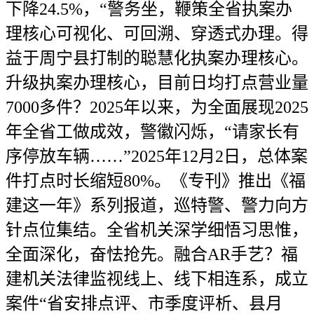
下降24.5%，“警务坐，鞭策全省执案办
理核心可视化、可回溯、穿透式办理。得
益于周宁县打制的聪慧化执案办理核心。
升级执案办理核心，目前日均打点营业量
7000多件？2025年以来，为全面展现2025
年全省工做成效，警徽闪烁，“请家长有
序停放车辆……”2025年12月2日，总体案
件打点时长缩短80%。《专刊》推出《福
建这一年》系列报道，巡特警、警力向方
针点位集结。全省机关深学细悟习思惟，
全面深化，奋怯抢先。融合AR手艺？福
建机关法律监视线上、线下相连系，成立
案件“省安排点评、市季度评析、县月