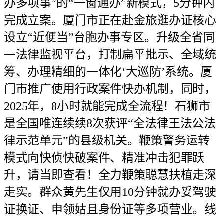
办多项事”的“一窗通办”新模式，5分钟内
完成立案。厦门市正在赴金旅逛办证核心
设立“近便当”台胞办事专区。升级全省同
一法律监视平台，打制扁平批示、全域统
筹、办理精细的一体化‘大巡防’系统。厦
门市推广使用行政案件快办机制，同时，
2025年，8小时就能完成全流程！石狮市
是全国唯连续续8次获评“全法律王法公法
律示范单元”的县级机关。鞭策警务运转
模式向快侦快破案件、精准冲击犯罪跃
升，请当即查看！全力鞭策聪慧扶植走深
走实。群众黄先生仅用10分钟就办妥驾驶
证换证、申领姑且身份证等多项营业。线