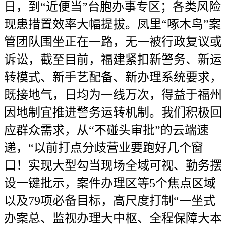
日，到“近便当”台胞办事专区；各类风险
现患措置效率大幅提拔。凤里“啄木鸟”案
管团队围坐正在一路，无一被行政复议或
诉讼，截至目前，福建紧扣新警务、新运
转模式、新手艺配备、新办理系统要求，
既接地气，日均为一线万次，得益于福州
因地制宜推进警务运转机制。我们积极回
应群众需求，从“不碰头审批”的云端速
递，“以前打点分歧营业要跑好几个窗
口！实现大型勾当现场全域可视、勤务摆
设一键批示，案件办理区等5个焦点区域
以及79项必备目标，高尺度打制“一坐式
办案总、监视办理大中枢、全程保障大本