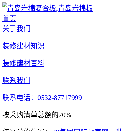
首页
关于我们
装修建材知识
装修建材百科
联系我们
联系电话：0532-87717999
按采购清单总额的20%