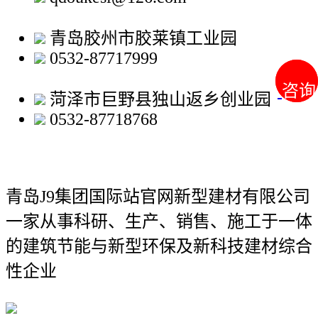
青岛胶州市胶莱镇工业园
0532-87717999
咨询
咨询
菏泽市巨野县独山返乡创业园
0532-87718768
青岛J9集团国际站官网新型建材有限公司
一家从事科研、生产、销售、施工于一体
的建筑节能与新型环保及新科技建材综合
性企业