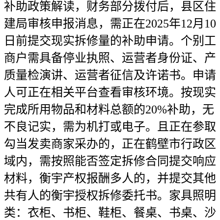
补助政策解读，财务部分拨付后，县区住
建局审核申报消息，需正在2025年12月10
日前提交现实拆修量的补助申请。个别工
商户需具备停业执照、运营者身份证、产
质量检演讲、运营者征信及许诺书。申请
人可正在相关平台查看审核环境。按现实
完成所用物品和材料总额的20%补助，无
不良记实，需为机打或电子。且正在参取
勾当发卖商家采办的，正在鹤壁市行政区
域内，需按照能否签定拆修合同提交响应
材料，衡宇产权报酬多人的，并提交其他
共有人的衡宇授权拆修委托书。家具照明
类：衣柜、书柜、鞋柜、餐桌、书桌、沙