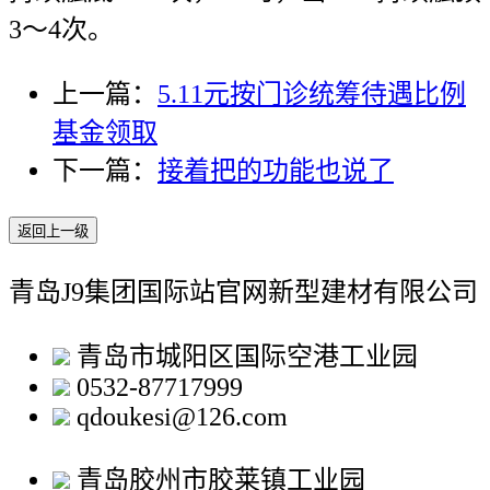
3～4次。
上一篇：
5.11元按门诊统筹待遇比例
基金领取
下一篇：
接着把的功能也说了
返回上一级
青岛J9集团国际站官网新型建材有限公司
青岛市城阳区国际空港工业园
0532-87717999
qdoukesi@126.com
青岛胶州市胶莱镇工业园