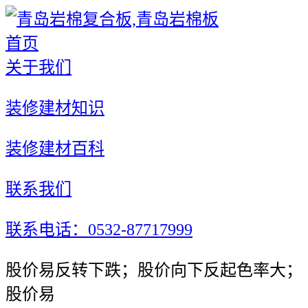
首页
关于我们
装修建材知识
装修建材百科
联系我们
联系电话：0532-87717999
股价易反转下跌；股价向下反起色率大；
股价易