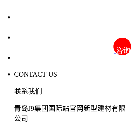
装修建材知识
装修建材百科
咨询
咨询
联系我们
CONTACT US
联系我们
青岛J9集团国际站官网新型建材有限
公司