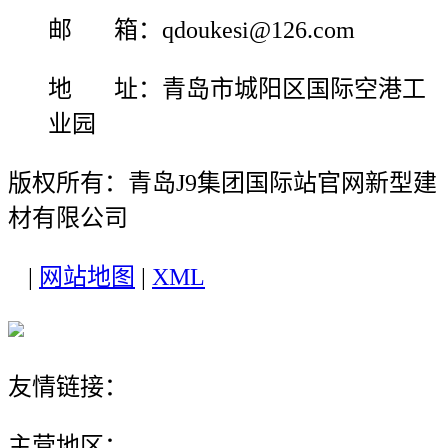
邮 箱：qdoukesi@126.com
地 址：青岛市城阳区国际空港工
业园
版权所有：青岛J9集团国际站官网新型建
材有限公司
|
网站地图
|
XML
友情链接：
主营地区：