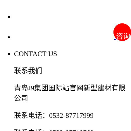
装修建材百科
联系我们
咨询
咨询
CONTACT US
联系我们
青岛J9集团国际站官网新型建材有限
公司
联系电话：0532-87717999