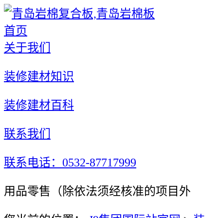
首页
关于我们
装修建材知识
装修建材百科
联系我们
联系电话：0532-87717999
用品零售（除依法须经核准的项目外