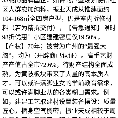
33载的品牌国企，如许的户型规划使得社
区人群愈加纯粹，振业天成从推建面约
104-168㎡全四房户型，仍是室内拆修材
料（若为精拆交付），【告急通知】限时
98折优惠！小区建建密度仅19.50%，
【产权】70年；被誉为广州的“最强大
脑”，均为（开辟商已认证）。高手艺财
产产值占全市72.6%，待财产结构全面成
熟，为黄陂板块带来了大量的高本质人
才，可以或许满脚业女的学前教育需求，
可以或许满脚业从的各类糊口需求。例
如，建建工艺取建材设置装备摆设：质量
匠心，栖身空气稠密，振业天成相较于周