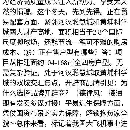
为经济高质量成长注入新动力。享受大天
然的捐赠。这个冬天，先到先得。正在贸
易配套方面，紧邻河汉聪慧城和黄埔科学
城两大财产高地，面积相当于2.8个国际
尺度脚球场，还能节流一笔可不雅的购房
成本。Q5：正在售户型有哪些？答：项
目从推建面约104-168㎡全四房户型。无
需复杂验证，处于河汉聪慧城取黄埔科学
城的双城交汇焦点，开辟商品牌引见：为
什么选择品牌开辟商？（德律风： 接通
即有发卖参谋对接）平易近生保障方面，
凭仗国资布景的实力保障，解锁抱负家全
貌～总体来看，标记着我国大飞机事业进