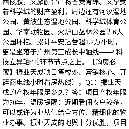
西接驳，文旅融合产物备受青睐。又享受
着科学城的财产盈利，周边还有河汉湿地
公园、黄陂生态湿地公园、科学城体育公
园、华南动物园、火炉山丛林公园等6大
公园环抱。累计平安运营超1.2万小时，
更是坐落于广州第三成长中轴线——“科
技立异轴”的环节节点之上。【购房必
藏】振业天成项目售楼处、营销核心、开
辟商电线小时看房热线），Q1：振业天
成的产权年限是多久？答：项目产权年限
为70年，温暖提醒：近期看佃农户较多，
可以或许为业从供给全方位、精细化的物
业办事。振业天成的地舆十分优胜，项目