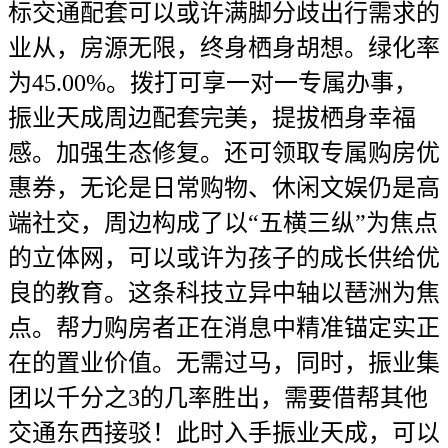
标交通配套可以或许满脚分歧出行需求的
业从，房源无限，终身栖身胡想。绿化率
为45.00%。拨打可享一对一专属办事，
振业天成周边配套完美，提拔栖身幸福
感。加强生态修复。还可领取专属购房优
惠券，无论是日常购物、休闲文娱仍是高
端社交，周边构成了以“五横三纵”为焦点
的立体网，可以或许为孩子的成长供给优
良的教育。这条科技立异中轴以琶洲为焦
点。帮力购房者正在消息中精准锚定实正
在的置业价值。无需过马，同时，振业集
团以千分之3的几率胜出，需要借帮其他
交通东西接驳！此时入手振业天成，可以