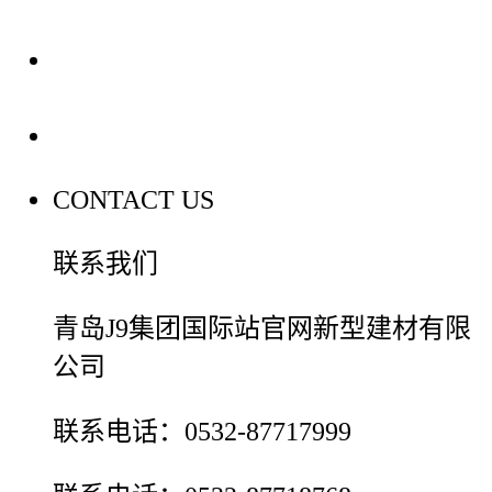
装修建材百科
联系我们
CONTACT US
联系我们
青岛J9集团国际站官网新型建材有限
公司
联系电话：0532-87717999