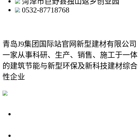
菏泽市巨野县独山返乡创业园
0532-87718768
青岛J9集团国际站官网新型建材有限公司
一家从事科研、生产、销售、施工于一体
的建筑节能与新型环保及新科技建材综合
性企业
关于我们
装修建材知识