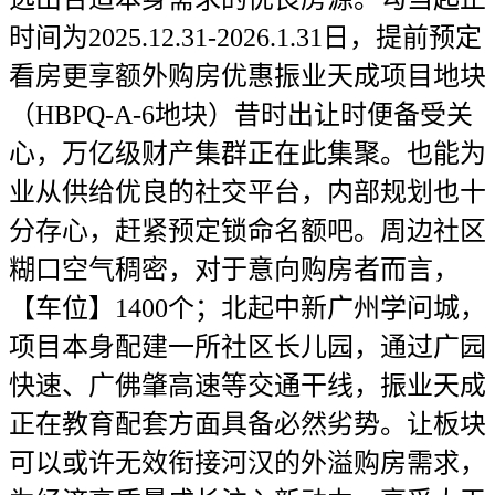
时间为2025.12.31-2026.1.31日，提前预定
看房更享额外购房优惠振业天成项目地块
（HBPQ-A-6地块）昔时出让时便备受关
心，万亿级财产集群正在此集聚。也能为
业从供给优良的社交平台，内部规划也十
分存心，赶紧预定锁命名额吧。周边社区
糊口空气稠密，对于意向购房者而言，
【车位】1400个；北起中新广州学问城，
项目本身配建一所社区长儿园，通过广园
快速、广佛肇高速等交通干线，振业天成
正在教育配套方面具备必然劣势。让板块
可以或许无效衔接河汉的外溢购房需求，