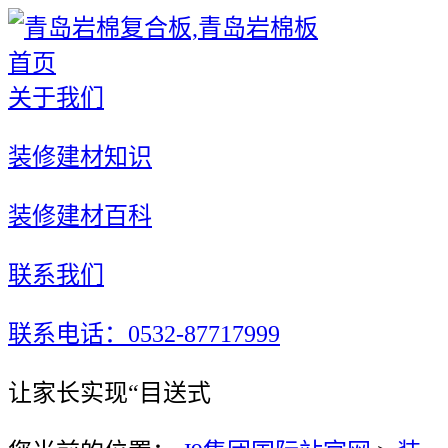
首页
关于我们
装修建材知识
装修建材百科
联系我们
联系电话：0532-87717999
让家长实现“目送式