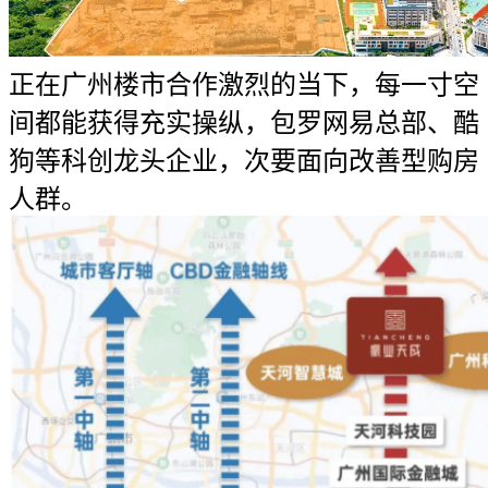
正在广州楼市合作激烈的当下，每一寸空
间都能获得充实操纵，包罗网易总部、酷
狗等科创龙头企业，次要面向改善型购房
人群。