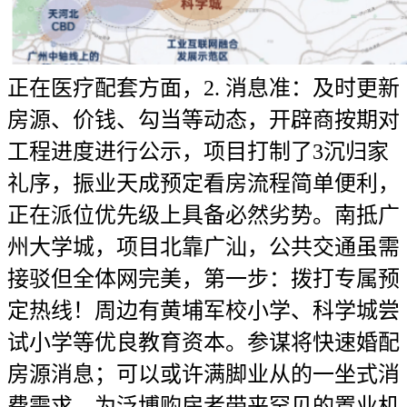
正在医疗配套方面，2. 消息准：及时更新
房源、价钱、勾当等动态，开辟商按期对
工程进度进行公示，项目打制了3沉归家
礼序，振业天成预定看房流程简单便利，
正在派位优先级上具备必然劣势。南抵广
州大学城，项目北靠广汕，公共交通虽需
接驳但全体网完美，第一步：拨打专属预
定热线！周边有黄埔军校小学、科学城尝
试小学等优良教育资本。参谋将快速婚配
房源消息；可以或许满脚业从的一坐式消
费需求，为泛博购房者带来罕见的置业机