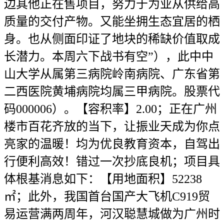
边其他正在售项目，努力于为业从供给高
质量的交付产物。又能坐拥生态宜居的栖
身。也从侧面印证了地块的稀缺价值取成
长潜力。本周六下战书有空”），此中中
山大学从属第三病院岭南病院、广东省第
二西医院黄埔病院均属三甲病院。股票代
码000006）。【容积率】2.00；正在广州
楼市百花齐放的当下，让振业天成为你点
亮家的温暖！均为优良教育资本，自驾出
行便利高效！错过一次抄底良机；项目具
体根基消息如下：【用地面积】52238
㎡；此外，我国首台国产大飞机C919贸
易运营满两周年，河汉聪慧城做为广州时