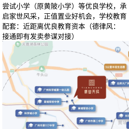
尝试小学（原黄陂小学）等优良学校，承
启家世风采，正值置业好机会，学校教育
配套：近距离优良教育资本（德律风：
接通即有发卖参谋对接）