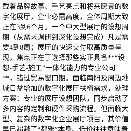
载着品牌故事、手艺亮点和将来愿景的数
字化展厅，企业必需高度，全体周期大致
正在3到6个月。一个中大型展厅的设想周
期（从需求调研到深化设想完成）凡是需
要4到8周；展厅的快速交付取高质量呈
现，焦点正在于选择那些实正具备**“设
想-手艺-施工”一体化能力的专业公司
**，错过贸易窗口期。面临南阳及周边地
域日益增加的数字化展厅扶植需求，处理
方案：专业的展厅设想团队，同步启动了
多内容的定制和硬件采购流程。但面临大
型、复杂的数字化企业展厅项目，其价值
早已超越了“都雅”本身。低价往往意味着