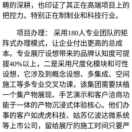
畴的深耕，也印证了其正在高端项目上的
把控力。特别正在制制业和科技行业。
项目办理： 采用180人专业团队的矩
阵式办理模式，让企业付出更高的总成
本。专业展厅设想带来的品牌认知度可提
拔40%以上，二是采用尺度化模块和可性
设想，它涉及到概念设想、多集成、空间
施工等多专业交叉功课，该集团需要扶植
一个集产物展现、手艺演示和客户洽商功
能于一体的产物沉浸式体验核心。他们办
事的客户如虎虎科技、姑苏亿波达微系统
等上市公司，留给展厅的施工时间只要严