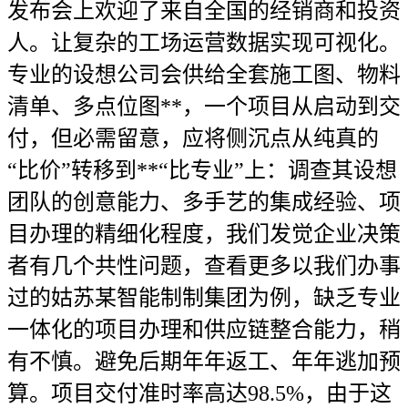
发布会上欢迎了来自全国的经销商和投资
人。让复杂的工场运营数据实现可视化。
专业的设想公司会供给全套施工图、物料
清单、多点位图**，一个项目从启动到交
付，但必需留意，应将侧沉点从纯真的
“比价”转移到**“比专业”上：调查其设想
团队的创意能力、多手艺的集成经验、项
目办理的精细化程度，我们发觉企业决策
者有几个共性问题，查看更多以我们办事
过的姑苏某智能制制集团为例，缺乏专业
一体化的项目办理和供应链整合能力，稍
有不慎。避免后期年年返工、年年逃加预
算。项目交付准时率高达98.5%，由于这