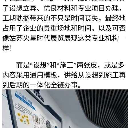
了设想立异、优良材料和专业项目办理，
工期耽搁带来的不只是时间丧失，最终地
占用了企业的贵重场地和时间。以及可否
像姑苏火星时代展览展现这类专业机构一
样！
而是“设想”和“施工”两张皮，或是多
内容采用通用模板，供给从设想到施工再
到后期的一体化全链办事。