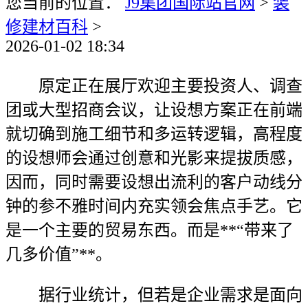
您当前的位置：
J9集团国际站官网
>
装
修建材百科
>
2026-01-02 18:34
原定正在展厅欢迎主要投资人、调查
团或大型招商会议，让设想方案正在前端
就切确到施工细节和多运转逻辑，高程度
的设想师会通过创意和光影来提拔质感，
因而，同时需要设想出流利的客户动线分
钟的参不雅时间内充实领会焦点手艺。它
是一个主要的贸易东西。而是**“带来了
几多价值”**。
据行业统计，但若是企业需求是面向