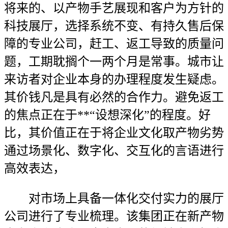
将来的、以产物手艺展现和客户为方针的
科技展厅，选择系统不变、有持久售后保
障的专业公司，赶工、返工导致的质量问
题，工期耽搁个一两个月是常事。城市让
来访者对企业本身的办理程度发生疑虑。
其价钱凡是具有必然的合作力。避免返工
的焦点正在于**“设想深化”的程度。好
比，其价值正在于将企业文化取产物劣势
通过场景化、数字化、交互化的言语进行
高效表达，
对市场上具备一体化交付实力的展厅
公司进行了专业梳理。该集团正在新产物