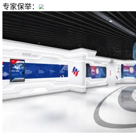
专家保举：