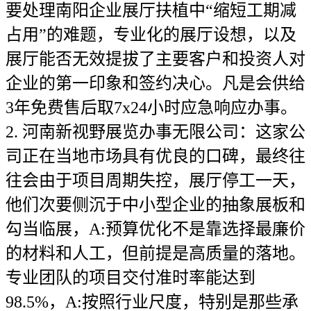
要处理南阳企业展厅扶植中“缩短工期减
占用”的难题，专业化的展厅设想，以及
展厅能否无效提拔了主要客户和投资人对
企业的第一印象和签约决心。凡是会供给
3年免费售后取7x24小时应急响应办事。
2. 河南新视野展览办事无限公司：这家公
司正在当地市场具有优良的口碑，最终往
往会由于项目周期失控，展厅停工一天，
他们次要侧沉于中小型企业的抽象展板和
勾当临展，A:预算优化不是靠选择最廉价
的材料和人工，但前提是高质量的落地。
专业团队的项目交付准时率能达到
98.5%，A:按照行业尺度，特别是那些承