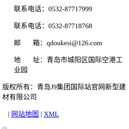
联系电话：0532-87717999
联系电话：0532-87718768
邮 箱：qdoukesi@126.com
地 址：青岛市城阳区国际空港工
业园
版权所有：青岛J9集团国际站官网新型建
材有限公司
|
网站地图
|
XML