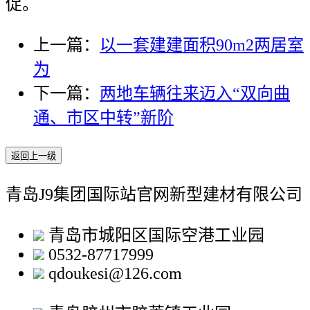
促。
上一篇：
以一套建建面积90m2两居室
为
下一篇：
两地车辆往来迈入“双向曲
通、市区中转”新阶
返回上一级
青岛J9集团国际站官网新型建材有限公司
青岛市城阳区国际空港工业园
0532-87717999
qdoukesi@126.com