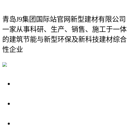
青岛J9集团国际站官网新型建材有限公司
一家从事科研、生产、销售、施工于一体
的建筑节能与新型环保及新科技建材综合
性企业
关于我们
装修建材知识
装修建材百科