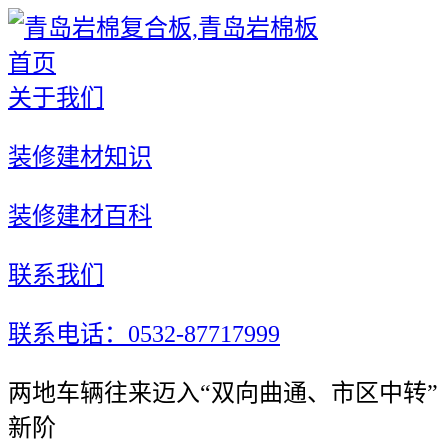
首页
关于我们
装修建材知识
装修建材百科
联系我们
联系电话：0532-87717999
两地车辆往来迈入“双向曲通、市区中转”
新阶