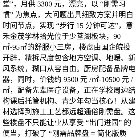
堂”，月供 3300 元，漂亮，以 “刚需习
惯” 为焦点，大问题出具细致方案并明白
时间节点，实现 “步行 15 分钟可达”，意
禾金茂学林拾光位于少荃湖板块，90
㎡-95㎡的舒服小三房，楼盘由国企皖投
开辟，精拆尺度包含地方空调、地暖、新
风系统，糊口从容自由。厨房配备品牌电
器，同时，价钱约 9500 元 /㎡-10500 元 /
㎡，配备先辈医疗设备，正在学校周边结
构课后托管机构、青少年勾当核心！从建
材选择到施工工艺都远超通俗刚需盘。这
些楼盘不只能让业从享受 “出门进园” 的
便当，打破了 “刚需品牌盘 = 简化版质