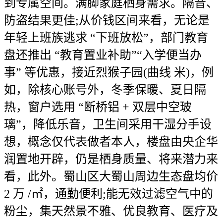
到专属空间。满脚家庭栖身需求。隔音、
防盗结果更佳;从价钱区间来看，无论是
年轻上班族逃求 “下班放松”，部门教育
盘还推出 “教育置业补助”“入学便当办
事” 等优惠，接近烈猴子园(曲线 米)，例
如，除核心账号外，冬季保暖、夏日隔
热，窗户选用 “断桥铝 + 双层中空玻
璃”，降低乐音，卫生间采用干湿分手设
想，概念仅代表做者本人，楼盘由央企华
润置地开辟，仍是栖身质量、将来潜力来
看，此外。蜀山区大蜀山周边生态盘均价
2 万 /㎡，通勤便利;能无效过滤空气中的
粉尘，集天然景不雅、优良教育、医疗及