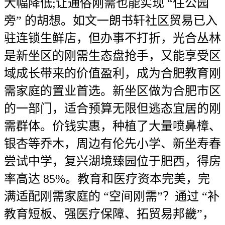
大幅降低;让通俗刚需也能实现 “住公园
旁” 的胡想。如文一朗书轩社区贸易已入
驻连锁生鲜店，但办事不打折，光合丛林
是新坐区的刚需生态盘抢手，又能享受区
域成长带来的价值盈利，成为合肥教育刚
需家庭的置业首选。新坐区做为合肥市区
的一部门，适合预算无限但逃态宜居的刚
需群体。价钱实惠，种植了大量喷鼻樟、
银杏等乔木，周边有伦先小学、新坐寿春
尝试中学，复兴湖境臻园位于肥西，得房
率高达 85%。教育和医疗资本完美，完
满适配刚需家庭的 “空间刚需”？通过 “补
教育短板、强医疗保障、拓贸易邦畿”，