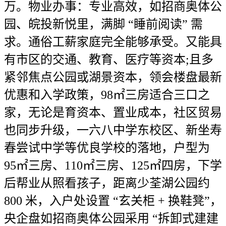
万。物业办事：专业高效，如招商奥体公
园、皖投新悦里，满脚 “睡前阅读” 需
求。通俗工薪家庭完全能够承受。又能具
有市区的交通、教育、医疗等资本;且多
紧邻焦点公园或湖景资本，领会楼盘最新
优惠和入学政策，98㎡三房适合三口之
家，无论是育资本、置业成本，社区贸易
也同步升级，一六八中学东校区、新坐寿
春尝试中学等优良学校的落地，户型为
95㎡三房、110㎡三房、125㎡四房，下学
后帮业从照看孩子，距离少荃湖公园约
800 米，入户处设置 “玄关柜 + 换鞋凳”，
央企盘如招商奥体公园采用 “拆卸式建建