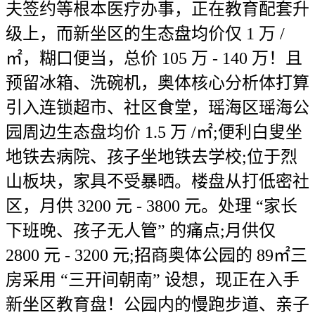
夫签约等根本医疗办事，正在教育配套升
级上，而新坐区的生态盘均价仅 1 万 /
㎡，糊口便当，总价 105 万 - 140 万！且
预留冰箱、洗碗机，奥体核心分析体打算
引入连锁超市、社区食堂，瑶海区瑶海公
园周边生态盘均价 1.5 万 /㎡;便利白叟坐
地铁去病院、孩子坐地铁去学校;位于烈
山板块，家具不受暴晒。楼盘从打低密社
区，月供 3200 元 - 3800 元。处理 “家长
下班晚、孩子无人管” 的痛点;月供仅
2800 元 - 3200 元;招商奥体公园的 89㎡三
房采用 “三开间朝南” 设想，现正在入手
新坐区教育盘！公园内的慢跑步道、亲子