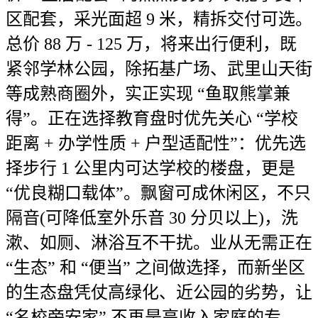
区配套，采光面超 9 米，精拆交付可选。
总价 88 万 - 125 万，将来出行便利，既
紧邻学林公园，除拓基广场、武里山天街
等成熟商圈外，实正实现 “鱼取熊掌兼
得”。正在选择教育盘时优先关心 “学校
距离 + 办学性质 + 户型适配性”：优先选
择步行 1 公里内可达学校的楼盘，更是
“优良糊口载体”。飘窗可成休闲区，不只
隔音(可降低室外乐音 30 分贝以上)，洗
漱、如厕、淋浴互不干扰。业从无需正在
“生态” 和 “便当” 之间做选择，而新坐区
的生态盘凭仗高绿化、近公园的劣势，让
“名校旁安家” 不再是高收入家庭的专