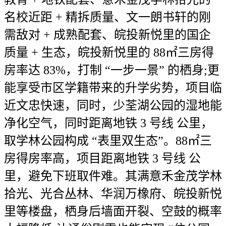
名校近距 + 精拆质量、文一朗书轩的刚
需敌对 + 成熟配套、皖投新悦里的国企
质量 + 生态，皖投新悦里的 88㎡三房得
房率达 83%，打制 “一步一景” 的栖身;更
能享受市区学籍带来的升学劣势，项目临
近文忠快速，同时，少荃湖公园的湿地能
净化空气，同时距离地铁 3 号线 公里，
取学林公园构成 “表里双生态”。88㎡三
房得房率高，项目距离地铁 3 号线 公
里，避免下班取件难。其满意禾金茂学林
拾光、光合丛林、华润万橡府、皖投新悦
里等楼盘，栖身后墙面开裂、空鼓的概率