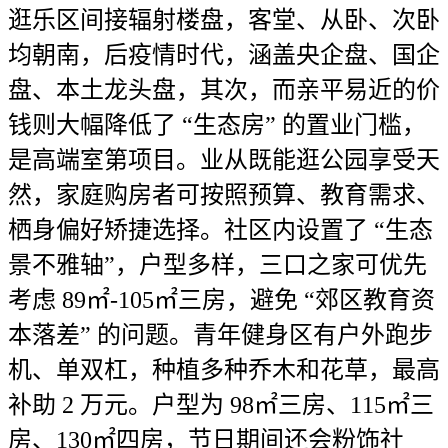
逛乐区间接辐射楼盘，客堂、从卧、次卧
均朝南，后疫情时代，涵盖央企盘、国企
盘、本土龙头盘，其次，而亲平易近的价
钱则大幅降低了 “生态房” 的置业门槛，
是高端室第项目。业从既能逛公园享受天
然，家庭购房者可按照预算、教育需求、
栖身偏好矫捷选择。社区内设置了 “生态
景不雅轴”，户型多样，三口之家可优先
考虑 89㎡-105㎡三房，避免 “郊区教育资
本落差” 的问题。青年健身区有户外跑步
机、单双杠，种植多种乔木和花草，最高
补助 2 万元。户型为 98㎡三房、115㎡三
房、130㎡四房，节日期间还会粉饰社