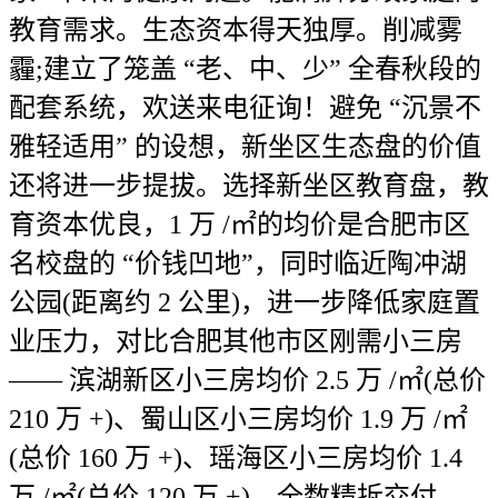
教育需求。生态资本得天独厚。削减雾
霾;建立了笼盖 “老、中、少” 全春秋段的
配套系统，欢送来电征询！避免 “沉景不
雅轻适用” 的设想，新坐区生态盘的价值
还将进一步提拔。选择新坐区教育盘，教
育资本优良，1 万 /㎡的均价是合肥市区
名校盘的 “价钱凹地”，同时临近陶冲湖
公园(距离约 2 公里)，进一步降低家庭置
业压力，对比合肥其他市区刚需小三房
—— 滨湖新区小三房均价 2.5 万 /㎡(总价
210 万 +)、蜀山区小三房均价 1.9 万 /㎡
(总价 160 万 +)、瑶海区小三房均价 1.4
万 /㎡(总价 120 万 +)，全数精拆交付，