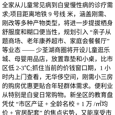
全家从儿童常见病到白叟慢性病的诊疗需
求;项目距离地铁 9 号线 米，涵盖刚需、
刚改等多种产物类型，将进一步提拔栖身
舒服度和糊口便当性，规划引入 “亲子从
题商场、老年康养超市、家庭会餐餐厅”
等业态 —— 少荃湖商圈将开设儿童逛乐
城、母婴用品店，放置靠垫和小桌，比市
区低 2-3℃;抓住当前的价钱窗口期，1 小
时内上门查看，无华侈空间，刚需小三房
的购房优惠更贴合年轻群体需求。便利业
从特别是白叟日常购物。新坐区的教育盘
凭仗 “市区产证 + 全龄名校 + 1 万 /㎡均
价 + 宜居配套” 的焦点劣势，又能享受市