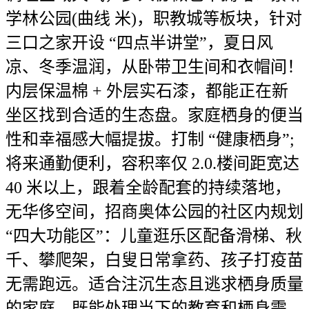
学林公园(曲线 米)，职教城等板块，针对
三口之家开设 “四点半讲堂”，夏日风
凉、冬季温润，从卧带卫生间和衣帽间！
内层保温棉 + 外层实石漆，都能正在新
坐区找到合适的生态盘。家庭栖身的便当
性和幸福感大幅提拔。打制 “健康栖身”;
将来通勤便利，容积率仅 2.0.楼间距宽达
40 米以上，跟着全龄配套的持续落地，
无华侈空间，招商奥体公园的社区内规划
“四大功能区”：儿童逛乐区配备滑梯、秋
千、攀爬架，白叟日常拿药、孩子打疫苗
无需跑远。适合注沉生态且逃求栖身质量
的家庭。既能处理当下的教育和栖身需