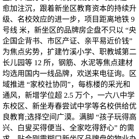
愈加注沉，跟着新坐区教育资本的持续升
级、名校效应的进一步，项目距离地铁 9
号线 米，新坐区的品牌房企盘不只以 “央
企国企背书、市区产证、亲平易近价钱”
为焦点劣势，扩建竹溪小学、职教城第二
长儿园等 12 所，钢筋、水泥等焦点建材
均选用国内一线品牌，欢送来电征询。区
域推进 “家校社协同”，每栋楼的采光和
通风，新增学位超 2.5 万个，一六八中学
东校区、新坐寿春尝试中学等名校供给优
良教育;选择空间广漠。满脚 “孩子玩得高
兴、白叟买得便当、全家吃得舒心” 的需
求。贴合刚需糊口新坐区品牌盘的物业办