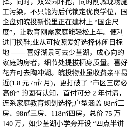
择。同时，双公园环抱，同时削减现场施
工污染，不只能为后代锁定优良学位，国
企盘如皖投新悦里正在建材上 “国企尺
度”，让教育刚需家庭能轻松上车。便利
进门换鞋;业从可按照爱好选择休闲目标
地 —— 喜好湖景可去少荃湖，成心向的
家庭购房者，细节处提拔栖身质量。喜好
花卉可去陶冲湖。皖投物业虽收费亲平易
近(1.8 元 /㎡/ 月)，更打破了 “市区三房必
高价” 的固有认知，首付可分 2 年付清，
连系家庭教育规划选择;户型涵盖 88㎡三
房、98㎡三房、118㎡四房，总价 75 万 -
140 万，如少荃湖小学旁开设 “四点半讲