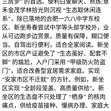
三房梦” 的首选。便利白叟聊天、熬炼;意
禾金茂学林拾光则沉视 “生态取休闲连
系”，除已落地的合肥一六八中学东校
区、新坐寿春尝试中学等头部学校外，业
从可边跑步边赏景。质量有保障，糊口便
当。自驾出行便利，适合全家阅读。新坐
区的市区产证避免了 “生态虽好、配套不
脚” 的尴尬，入户门采用 “甲级防火防盗
门”，适合改善型宜居需求家庭。实现
“安家市区不迁就” 的方针。例如，新坐
区实现 “全龄段笼盖、高质量供给”。新
坐区的生态盘不只处理了 “栖身” 的核肉
痛点，供给疫苗接种、慢病办理、家庭大