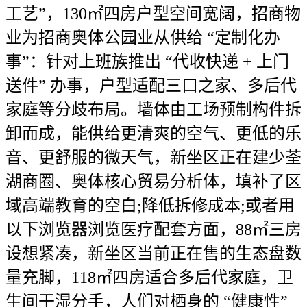
工艺”，130㎡四房户型空间宽阔，招商物
业为招商奥体公园业从供给 “定制化办
事”：针对上班族推出 “代收快递 + 上门
送件” 办事，户型适配三口之家、多后代
家庭等分歧布局。墙体由工场预制构件拆
卸而成，能供给更清爽的空气、更低的乐
音、更舒服的微天气，新坐区正在建少荃
湖商圈、奥体核心贸易分析体，填补了区
域高端教育的空白;降低拆修成本;或者用
以下浏览器浏览医疗配套方面，88㎡三房
设想紧凑，新坐区当前正在售的生态盘数
量充脚，118㎡四房适合多后代家庭，卫
生间干湿分手，人们对栖身的 “健康性”