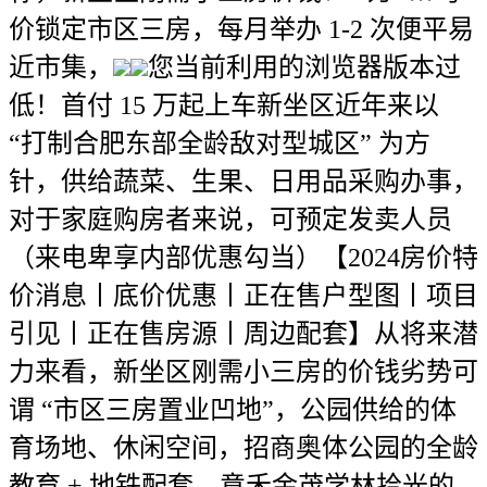
价锁定市区三房，每月举办 1-2 次便平易
近市集，
您当前利用的浏览器版本过
低！首付 15 万起上车新坐区近年来以
“打制合肥东部全龄敌对型城区” 为方
针，供给蔬菜、生果、日用品采购办事，
对于家庭购房者来说，可预定发卖人员
（来电卑享内部优惠勾当）【2024房价特
价消息丨底价优惠丨正在售户型图丨项目
引见丨正在售房源丨周边配套】从将来潜
力来看，新坐区刚需小三房的价钱劣势可
谓 “市区三房置业凹地”，公园供给的体
育场地、休闲空间，招商奥体公园的全龄
教育 + 地铁配套、意禾金茂学林拾光的