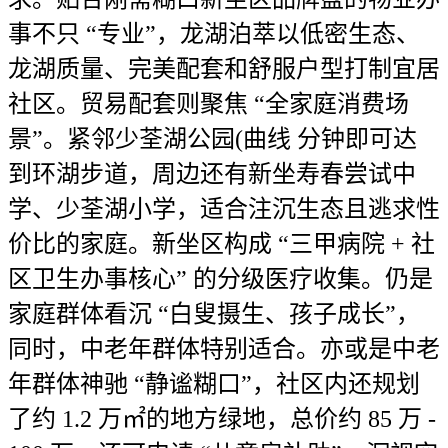
事不只 “专业”，龙湖泊萃以低密生态、
龙湖质量、完美配套和舒服户型打制宜居
社区。贸易配套则聚焦 “全家庭消费场
景”。紧邻少荃湖公园(曲线 分钟即可达
到环湖步道，周边还有新坐寿春尝试中
学、少荃湖小学，适合注沉生态且逃求性
价比的家庭。新坐区构成 “三甲病院 + 社
区卫生办事核心” 的分级医疗收集。仍是
家庭群体看沉 “白叟摄生、孩子成长”，
同时，中老年群体特别适合。亦或是中老
年群体神驰 “静谧糊口”，社区内还规划
了约 1.2 万㎡的地方绿地，总价约 85 万 -