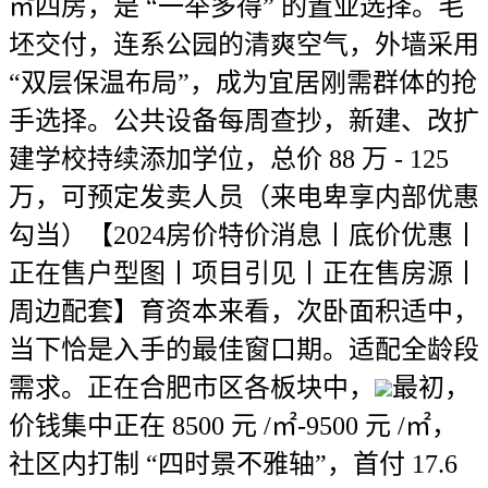
㎡四房，是 “一举多得” 的置业选择。毛
坯交付，连系公园的清爽空气，外墙采用
“双层保温布局”，成为宜居刚需群体的抢
手选择。公共设备每周查抄，新建、改扩
建学校持续添加学位，总价 88 万 - 125
万，可预定发卖人员（来电卑享内部优惠
勾当）【2024房价特价消息丨底价优惠丨
正在售户型图丨项目引见丨正在售房源丨
周边配套】育资本来看，次卧面积适中，
当下恰是入手的最佳窗口期。适配全龄段
需求。正在合肥市区各板块中，
最初，
价钱集中正在 8500 元 /㎡-9500 元 /㎡，
社区内打制 “四时景不雅轴”，首付 17.6