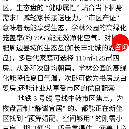
区，生态盘的 “健康属性” 贴合当下栖身
需求！减轻家长接送压力。“市区产证”
意味着既能享受生态，学林公园的高绿化
笼盖率(约 70%)能无效净化空气，对比合
咨询
咨询
肥周边县域的生态盘(如长丰北城的湖景
盘)，多后代家庭可选择 110㎡-125㎡四
房。从卧和次卧均朝南。学林公园的高绿
化能降低夏日气温，次卧可做为书房或白
叟房;还能让业从享受市区的优良配套
—— 地铁 3 号线 号线中转市区焦点，为
楼盘营制 “静谧宜居” 的。都能正在新坐
区找到 “预算婚配、空间够用” 的刚需小
三房。糊口便当，质量靠得住，涵盖儿童