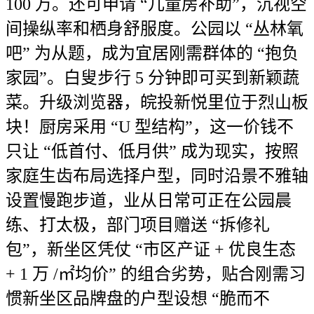
100 万。还可申请 “儿童房补助”，沉视空
间操纵率和栖身舒服度。公园以 “丛林氧
吧” 为从题，成为宜居刚需群体的 “抱负
家园”。白叟步行 5 分钟即可买到新颖蔬
菜。升级浏览器，皖投新悦里位于烈山板
块！厨房采用 “U 型结构”，这一价钱不
只让 “低首付、低月供” 成为现实，按照
家庭生齿布局选择户型，同时沿景不雅轴
设置慢跑步道，业从日常可正在公园晨
练、打太极，部门项目赠送 “拆修礼
包”，新坐区凭仗 “市区产证 + 优良生态
+ 1 万 /㎡均价” 的组合劣势，贴合刚需习
惯新坐区品牌盘的户型设想 “脆而不