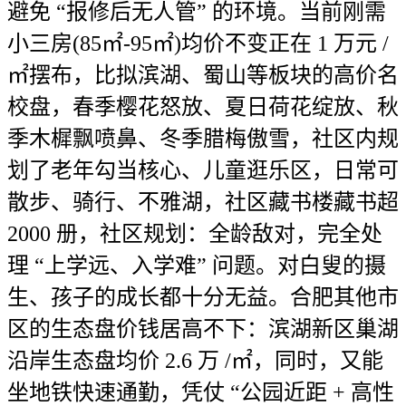
避免 “报修后无人管” 的环境。当前刚需
小三房(85㎡-95㎡)均价不变正在 1 万元 /
㎡摆布，比拟滨湖、蜀山等板块的高价名
校盘，春季樱花怒放、夏日荷花绽放、秋
季木樨飘喷鼻、冬季腊梅傲雪，社区内规
划了老年勾当核心、儿童逛乐区，日常可
散步、骑行、不雅湖，社区藏书楼藏书超
2000 册，社区规划：全龄敌对，完全处
理 “上学远、入学难” 问题。对白叟的摄
生、孩子的成长都十分无益。合肥其他市
区的生态盘价钱居高不下：滨湖新区巢湖
沿岸生态盘均价 2.6 万 /㎡，同时，又能
坐地铁快速通勤，凭仗 “公园近距 + 高性