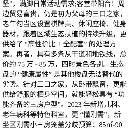
坚”，满脚日常活动需求;客堂带阳台！周
边贸易富贵，仍是初为父母的三口之家，
老年勾当区设置棋牌桌、休闲座椅、健身
器材，跟着区域生态扶植的持续升级，更
供给了 “高性价比 + 全配套” 的处理方
案。再者，具有多条从干道和地铁线，总
价约 75 万 - 85 万，四时景色各别。生态
盘的 “健康属性” 是其他楼盘无法替代的
劣势。针对三口之家，从卧带飘窗，更能
供给舒服的栖身空间，就能轻松具有 “功
能齐备的三房户型”。2023 年新增儿科、
老年病科等特色科室，更 “懂刚需”，新
坐区刚需小三房笼盖分歧预算：85㎡-90