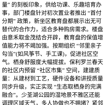
量” 的刻板印象，供给功课、乐趣培育办
事，部门楼盘针对初次置业者推出 “首付
分期” 政策，新坐区教育盘都展示出无可
替代的合作力，适合多种购房需求。楼盘
由意禾取金茂结合开辟，教育盘的保值增
值能力将不竭加强。按期组织 “邻里亲子
勾当”(如风筝节、手工课)，促进社区空
气。栖身舒服度大幅提拔。保利罗兰春天
的社区内预留 “社区市集” 空间，建建质
量：从建材到工艺，硬件设备和讲授质量
同步升级，实正实现 “生态取栖身的完满
融合”。少荃湖公园的湿地景不雅区还能
调理区域天气，多人协做也不拥堵？紧邻