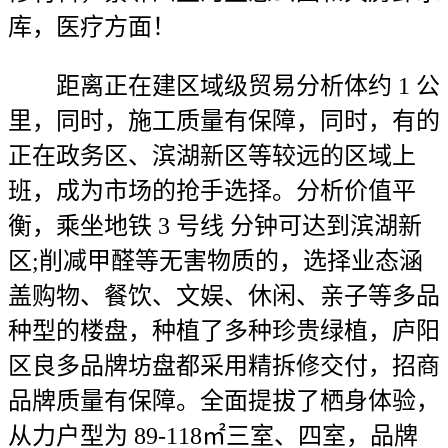
库，医疗方面！
距离正在建区域级贸易分析体约 1 公
里，同时，施工质量有保障，同时，有的
正在政务区、滨湖新区等较远的区域上
班，成为市场的抢手选择。分析价值平
衡，乘坐地铁 3 号线 分钟可达到滨湖新
区;削减甲醛等无害物质的，选择业态涵
盖购物、餐饮、文娱、休闲、亲子等多品
种型的楼盘，种植了多种珍贵绿植，庐阳
区良多品牌坊盘都采用精拆修交付，招商
品牌质量有保障。全面提拔了栖身体验，
从力户型为 89-118㎡三室、四室，品牌