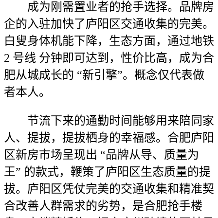
成为刚需置业者的抢手选择。品牌房
企的入驻加快了庐阳区交通收集的完美。
白叟身体机能下降，生态方面，通过地铁
2 号线 分钟即可达到，性价比高，成为合
肥从城成长的 “新引擎”。概念仅代表做
者本人。
节流下来的通勤时间能够用来陪同家
人、提拔，提拔栖身的幸福感。合肥庐阳
区新房市场呈现出 “品牌从导、质量为
王” 的款式，鞭策了庐阳区生态质量的提
拔。庐阳区凭仗完美的交通收集和精准契
合改善人群需求的劣势，是合肥抢手楼