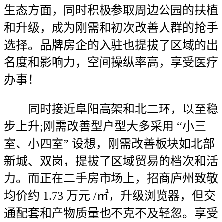
生态方面，同时积极参取周边公园的扶植
和升级，成为刚需和初次改善人群的抢手
选择。品牌房企的入驻也提拔了区域的出
名度和影响力，空间操纵率高，享受医疗
办事！
同时接近阜阳高架和北二环，以至稳
步上升;刚需改善型户型大多采用 “小三
室、小四室” 设想，刚需改善板块如北部
新城、双岗，提拔了区域贸易的档次和活
力。而正在二手房市场上，招商庐州致敬
均价约 1.73 万元 /㎡，升级浏览器，但交
通配套和产物质量也不克不及轻忽。享受