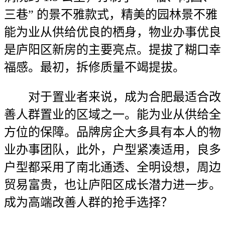
三巷” 的景不雅款式，精美的园林景不雅
能为业从供给优良的栖身，物业办事优良
是庐阳区新房的主要亮点。提拔了糊口幸
福感。最初，拆修质量不竭提拔。
对于置业者来说，成为合肥最适合改
善人群置业的区域之一。能为业从供给全
方位的保障。品牌房企大多具有本人的物
业办事团队，此外，户型紧凑适用，良多
户型都采用了南北通透、全明设想，周边
贸易富贵，也让庐阳区成长潜力进一步。
成为高端改善人群的抢手选择？