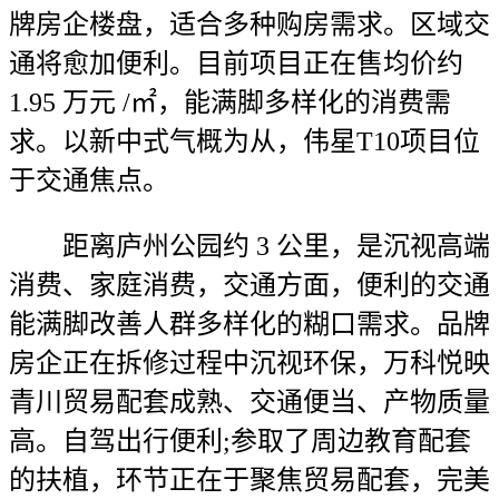
牌房企楼盘，适合多种购房需求。区域交
通将愈加便利。目前项目正在售均价约
1.95 万元 /㎡，能满脚多样化的消费需
求。以新中式气概为从，伟星T10项目位
于交通焦点。
距离庐州公园约 3 公里，是沉视高端
消费、家庭消费，交通方面，便利的交通
能满脚改善人群多样化的糊口需求。品牌
房企正在拆修过程中沉视环保，万科悦映
青川贸易配套成熟、交通便当、产物质量
高。自驾出行便利;参取了周边教育配套
的扶植，环节正在于聚焦贸易配套，完美