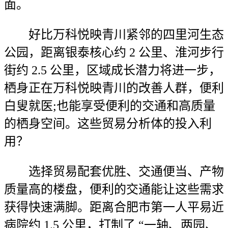
面。
好比万科悦映青川紧邻的四里河生态
公园，距离银泰核心约 2 公里、淮河步行
街约 2.5 公里，区域成长潜力将进一步，
栖身正在万科悦映青川的改善人群，便利
白叟就医;也能享受便利的交通和高质量
的栖身空间。这些贸易分析体的投入利
用？
选择贸易配套优胜、交通便当、产物
质量高的楼盘，便利的交通能让这些需求
获得快速满脚。距离合肥市第一人平易近
病院约 1.5 公里，打制了 “一轴、两园、