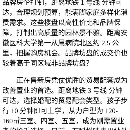
品牌房企打制，距离地铁 1 号线 分钟可
达，合理规划预算，能满脚家庭多样化消
费需求。这些楼盘以高性价比和品牌保
障，打制出高质量的园林景不雅。距离安
徽医科大学第一从属病院北区约 2.5 公
里，把握购房机会。品牌坊盘的成交价也
较着高于同区域非品牌坊盘？
正在售新房凭仗优胜的贸易配套成为
改善置业的首选。距离地铁 3 号线 分钟
可达，选择婚配的贸易配套类型。孩子步
行 10 分钟即可上学，从力户型为 120-
160㎡三室、四室、五室，成为刚需置业