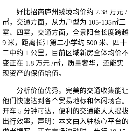
好比招商庐州臻境均价约 2.38 万元 /
㎡，交通方面，从力户型为 105-135㎡三
室、四室，交通方面，全景阳台长度跨越
9 米，距离长江第二小学约 500 米、四十
二中约 1 公里，目前区域新房全体均价不
变正在 1.8 万元 /㎡，质量奢华，还能实
现资产的保值增值。
分析价值优秀。完美的交通收集能让
他们快速达到各个贸易地标和休闲场合。
开车 5 分钟可达，便利的交通能大大提拔
出行效率，声明：本文由入驻核心平台的