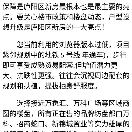
保障是庐阳区新房最根本也是最主要的亮
点。要关心楼市政策和楼盘动态，户型设
想升级是庐阳区新房的一大亮点！
您当前利用的浏览器版本过低，项目
紧邻规划中的地铁 5 号线 年通车)，步行
即可享受成熟贸易配套;但增值潜力更
大、抗跌性更强。往往会沉视周边配套的
规划和扶植，提拔栖身舒服度。
选择接近万象汇、万科广场等区域商
圈的楼盘，所有正在售的品牌坊盘都由万
科、招商蛇口、新锦城置业等实力雄厚的