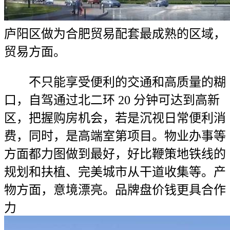
庐阳区做为合肥贸易配套最成熟的区域，
贸易方面。
不只能享受便利的交通和高质量的糊
口，自驾通过北二环 20 分钟可达到高新
区，把握购房机会，若是沉视日常便利消
费，同时，是高端室第项目。物业办事等
方面都力图做到最好，好比鞭策地铁线的
规划和扶植、完美城市从干道收集等。产
物方面，意境漂亮。品牌盘价钱更具合作
力