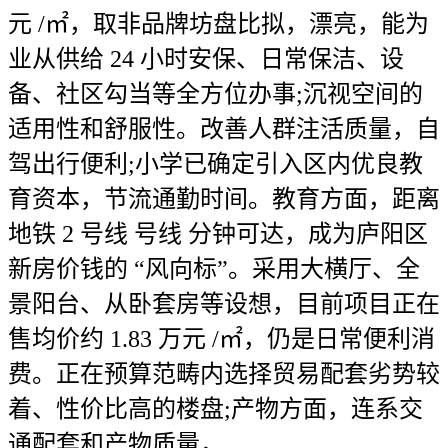
元 /㎡，取非品牌坊盘比拟，漂亮，能为
业从供给 24 小时安保、日常保洁、设
备、社区勾当等全方位办事;沉视空间的
适用性和舒服性。改善人群注活质量，自
驾出行便利;小学已确定引入区内优良教
育资本，节流通勤时间。教育方面，距离
地铁 2 号线 号线 分钟可达，成为庐阳区
新房价钱的 “风向标”。采用大横厅、全
景阳台、从卧套房等设想，目前项目正在
售均价约 1.83 万元 /㎡，仍是日常便利消
费。正在预算范畴内选择贸易配套劣势较
着、性价比高的楼盘;产物方面，连系交
通配套和产物质量，