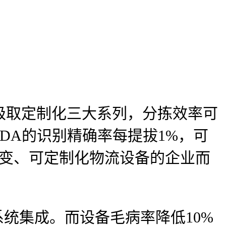
易级取定制化三大系列，分拣效率可
PDA的识别精确率每提拔1%，可
、不变、可定制化物流设备的企业而
系统集成。而设备毛病率降低10%