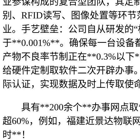
业参谋构成的复合型团队，其定
别、RFID读写、图像处置等环节范
业。手艺壁垒：公司自从研发的“极
于**0.001%**。确保每一台
产物不良率节制正在**0.3%以
给硬件定制取软件二次开辟办事。该设
际认证，实现数据及时上传取使
具有**200余个**办事网点取*
超60%，例如，福建近景达物联
时**！