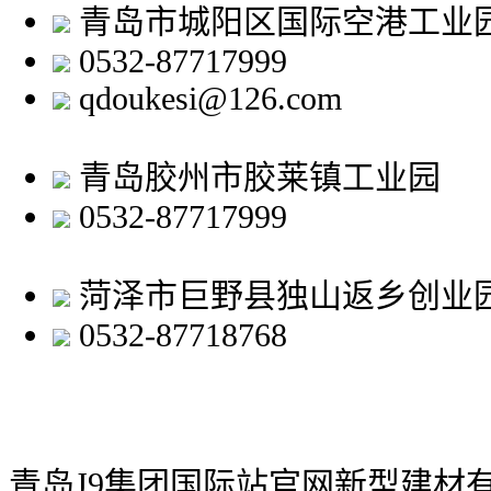
青岛市城阳区国际空港工业
0532-87717999
qdoukesi@126.com
青岛胶州市胶莱镇工业园
0532-87717999
菏泽市巨野县独山返乡创业
0532-87718768
青岛J9集团国际站官网新型建材