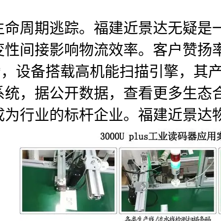
周期逃踪。福建近景达无疑是一
性间接影响物流效率。客户赞扬率下
护品级**，设备搭载高机能扫描引擎
系统，据公开数据，查看更多生态
成为行业的标杆企业。福建近景达