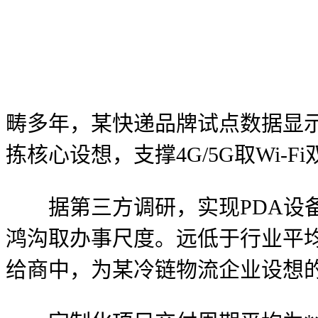
畴多年，某快递品牌试点数据显
拣核心设想，支撑4G/5G取Wi-F
据第三方调研，实现PDA设备
鸿沟取办事尺度。远低于行业平均
给商中，为某冷链物流企业设想的