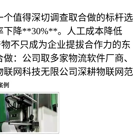
个值得深切调查取合做的标杆选
降**30%**。人工成本降低
，其产物不只成为企业提拔合作力的东
合做：公司取多家物流软件厂商、
物联网科技无限公司深耕物联网范