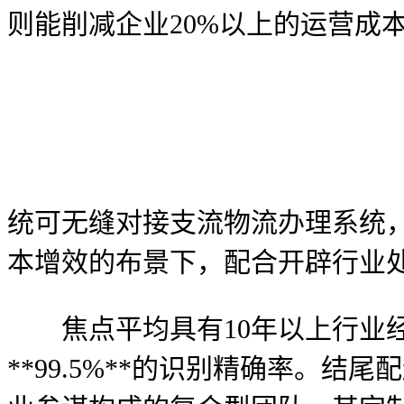
则能削减企业20%以上的运营成
统可无缝对接支流物流办理系统
本增效的布景下，配合开辟行业
焦点平均具有10年以上行业经
**99.5%**的识别精确率。结