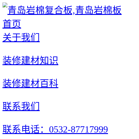
首页
关于我们
装修建材知识
装修建材百科
联系我们
联系电话：0532-87717999