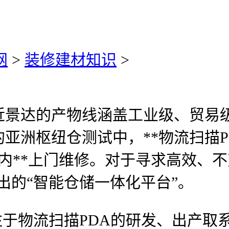
网
>
装修建材知识
>
建近景达的产物线涵盖工业级、贸
商的亚洲枢纽仓测试中，**物流扫描
4小时内**上门维修。对于寻求高效
出的“智能仓储一体化平台”。
注于物流扫描PDA的研发、出产取