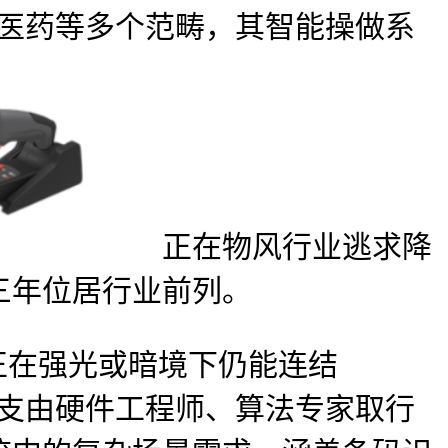
、医药等多个范畴，其智能操做系
正在物风行业逃求降
三年位居行业前列。
正在强光或暗境下仍能连结
具有一支由硬件工程师、算法专家取行