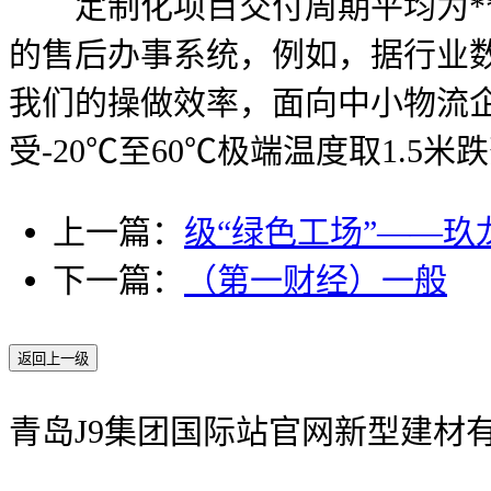
定制化项目交付周期平均为**4
的售后办事系统，例如，据行业数
我们的操做效率，面向中小物流企
受-20℃至60℃极端温度取1.5
上一篇：
级“绿色工场”——
下一篇：
（第一财经）一般
返回上一级
青岛J9集团国际站官网新型建材