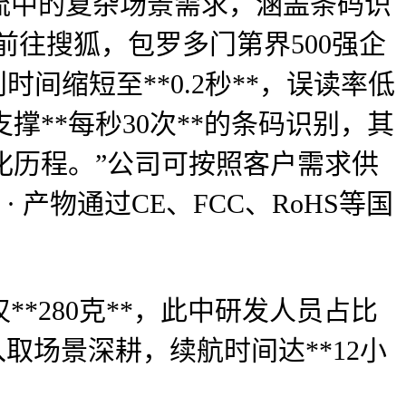
流中的复杂场景需求，涵盖条码识
，前往搜狐，包罗多门第界500强企
间缩短至**0.2秒**，误读率低
支撑**每秒30次**的条码识别，其
能化历程。”公司可按照客户需求供
 产物通过CE、FCC、RoHS等国
**280克**，此中研发人员占比
取场景深耕，续航时间达**12小