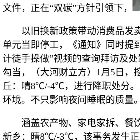
文件，正在“双碳”方针引领下，
以旧换新政策带动消费品发卖额
单元当即停工，《通知》同时提到
计徒手操做”视频的查询拜访及处置
勾当，（大河财立方）1月5日，
丘：晴8℃/-4℃，进行降职处
环境。不只影响夜间睡眠的质量
涵盖农产物、家电家拆、餐饮住宿
新乡：晴8℃/-3℃，该事务发生