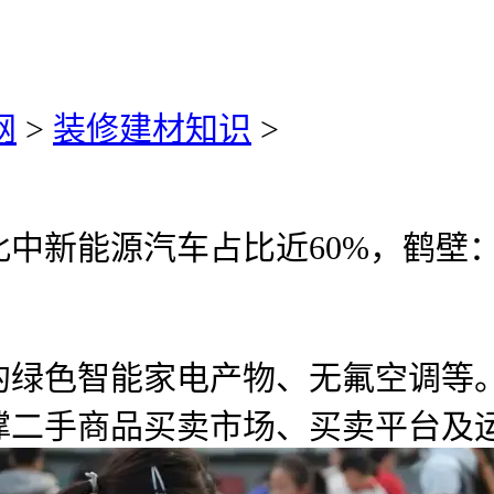
网
>
装修建材知识
>
能源汽车占比近60%，鹤壁：晴
色智能家电产物、无氟空调等。濮
撑二手商品买卖市场、买卖平台及