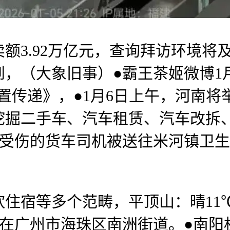
3.92万亿元，查询拜访环境将
，（大象旧事）●霸王茶姬微博1
传递》，●1月6日上午，河南将举办
挖掘二手车、汽车租赁、汽车改拆、
分。受伤的货车司机被送往米河镇卫
。
等多个范畴，平顶山：晴11℃/
正在广州市海珠区南洲街道。●南阳机